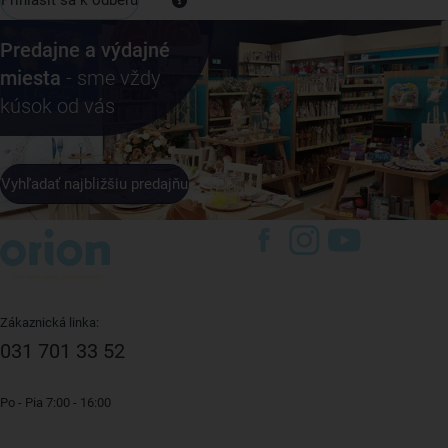
Predajne a výdajné
miesta
- sme vždy
kúsok od vás
Vyhľadať najbližšiu predajňu
Zákaznická linka:
031 701 33 52
Po - Pia 7:00 - 16:00