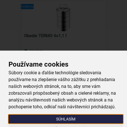
Kolekcia
Obedár TERMO 4x1,1 l
skladom
27,99 €
Používame cookies
Vložiť do košíka
Súbory cookie a ďalšie technológie sledovania
používame na zlepšenie vášho zážitku z prehliadania
Kolekcia
našich webových stránok, na to, aby sme vám
zobrazovali prispôsobený obsah a cielené reklamy, na
analýzu návštevnosti našich webových stránok a na
pochopenie toho, odkiaľ naši návštevníci prichádzajú.
Termoska TERMO 1 l
SÚHLASÍM