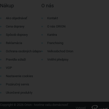
Nákup
O nás
Ako objednávať
Kontakt
Cena dopravy
O nás ORION
Spôsob dopravy
Kariéra
Reklamácia
Franchising
Ochrana osobných údajov
Velkoobchod Orion
Pravidla sútaží
Vnitřní předpisy
VOP
Nastavenie cookies
Pozáručný servis
Ukončené produkty
Copyright © 2026 Orion - tvoríme vašu domácnosť
Vytvoril