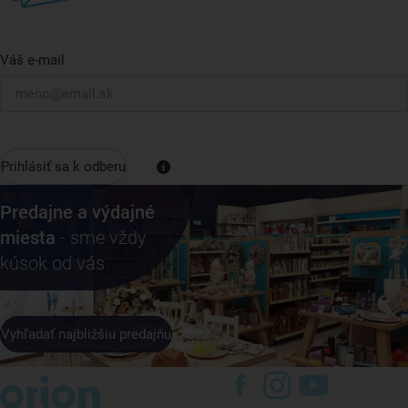
Váš e-mail
Prihlásiť sa k odberu
Predajne a výdajné
miesta
- sme vždy
kúsok od vás
Vyhľadať najbližšiu predajňu