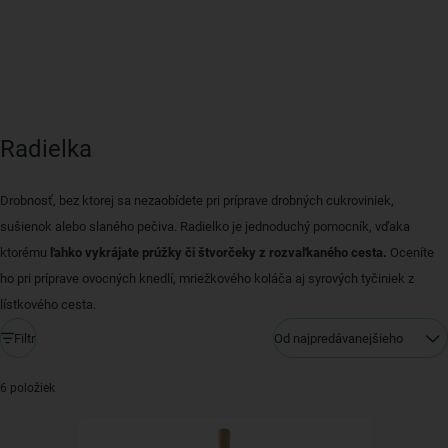
Radielka
Drobnosť, bez ktorej sa nezaobídete pri príprave drobných cukroviniek,
sušienok alebo slaného pečiva. Radielko je jednoduchý pomocník, vďaka
ktorému
ľahko vykrájate prúžky či štvorčeky z rozvaľkaného cesta.
Oceníte
ho pri príprave ovocných knedlí, mriežkového koláča aj syrových tyčiniek z
lístkového cesta.
Filtr
Od najpredávanejšieho
6 položiek