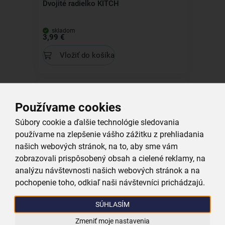
Dvojité radielko KITCH
skladom
3,99 €
Vložiť do košíka
Kolekcia
Používame cookies
Súbory cookie a ďalšie technológie sledovania
používame na zlepšenie vášho zážitku z prehliadania
Radielko KITCH
našich webových stránok, na to, aby sme vám
zobrazovali prispôsobený obsah a cielené reklamy, na
skladom
analýzu návštevnosti našich webových stránok a na
3,59 €
pochopenie toho, odkiaľ naši návštevníci prichádzajú.
Vložiť do košíka
SÚHLASÍM
Zmeniť moje nastavenia
Kolekcia