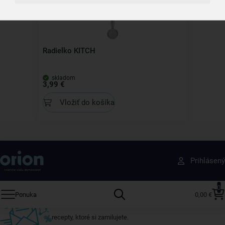
Radielko KITCH
skladom
3,99 €
Vložiť do košíka
Získajte rady, recepty a tipy na zľavy skôr ako
Prihlásený
ktokoľvek iný
Prihláste sa k odberu nášho newslettera.
0
Ponuka
0,00 €
Vždy tu nájdete zaujímavé akcie, zľavy, nové produkty a
recepty, ktoré si zamilujete.