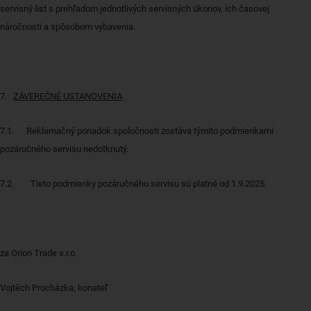
servisný list s prehľadom jednotlivých servisných úkonov, ich časovej
náročnosti a spôsobom vybavenia.
7.
ZÁVEREČNÉ USTANOVENIA
7.1. Reklamačný poriadok spoločnosti zostáva týmito podmienkami
pozáručného servisu nedotknutý.
7.2.
Tieto podmienky pozáručného servisu sú platné od 1.9.2025.
za Orion Trade s.r.o.
Vojtěch Procházka, konateľ