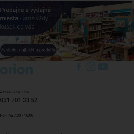
Predajne a výdajné
miesta
- sme vždy
kúsok od vás
Vyhľadať najbližšiu predajňu
Zákaznická linka:
031 701 33 52
Po - Pia 7:00 - 16:00