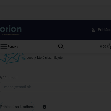
Získajte rady, recepty a tipy na zľavy skôr ako
Prihlás
ktokoľvek iný
Prihláste sa k odberu nášho newslettera.
Ponuka
0,00 €
Vždy tu nájdete zaujímavé akcie, zľavy, nové produkty a
recepty, ktoré si zamilujete.
Váš e-mail
Prihlásiť sa k odberu