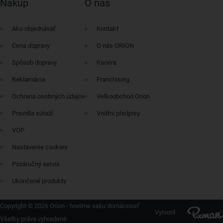
Nákup
O nás
Ako objednávať
Kontakt
Cena dopravy
O nás ORION
Spôsob dopravy
Kariéra
Reklamácia
Franchising
Ochrana osobných údajov
Velkoobchod Orion
Pravidla sútaží
Vnitřní předpisy
VOP
Nastavenie cookies
Pozáručný servis
Ukončené produkty
Copyright © 2026 Orion - tvoríme vašu domácnosť
Vytvoril
Všetky práva vyhradené