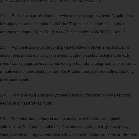
2.
PREVZATIE PRODUKTU NA OPRAVU ČI PRESKÚŠANIE
2.1. Požiadavku pozáručného servisu je možné u poskytovateľa uplatniť na
ktorejkoľvek predajni spoločnosti Orion Trade s.r.o. či priamo zaslaním na
adresu spoločnosti Orion Trade s.r.o., Pezinská cesta 30, 903 01 Senec.
2.3. V prípade zaslania produktu prostredníctvom Slovenskej pošty, DPD
alebo iného prepravcu na vyššie uvedenú adresu spoločnosti je nutné vždy
uviesť krátky popis závady a predovšetkým kontaktné údaje zákazníka vrátane
e-mailového a telefonického kontaktu. Produkt musí byť starostlivo zabalený
proti poškodeniu.
2.4. Servisné oddelenie poskytovateľa stanoví rozpočet opravy a tento si
nechá odsúhlasiť zákazníkom.
2.5. Prípadné viacnáklady si nechá poskytovateľ taktiež odsúhlasiť
zákazníkom. V prípade nesúhlasu zákazníka so zvýšením rozpočtu opravy je
však poskytovateľ oprávnený zákazníkovi účtovať náklady spojené so zistením