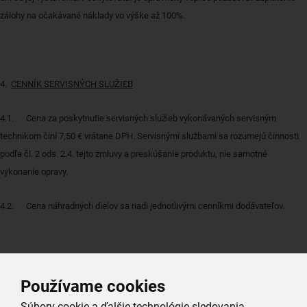
zálohy na očakávané náklady vo výške až 100%.
4.
CENNÍK SERVISNÝCH SLUŽIEB
4.1. Cena za poskytnutie servisných služieb vykonávaných servisným
technikom činí 7,50 € vrátane DPH. Servisnými službami sa rozumejú činnosti
podľa čl. 2 ods. 2.4. tejto zmluvy a preskúšanie produktu, nie samotné
vykonanie opravy.
4.2. Cena náhradných dielov sa riadi jednotlivými cenníkmi dodávateľov.
5.
ZÁRUKA NA OPRAVU
Používame cookies
Súbory cookie a ďalšie technológie sledovania