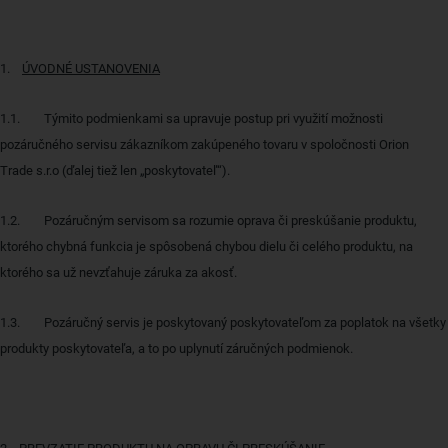
1.
ÚVODNÉ USTANOVENIA
1.1.
Týmito podmienkami sa upravuje postup pri využití možnosti
pozáručného servisu zákazníkom zakúpeného tovaru v spoločnosti Orion
Trade s.r.o (ďalej tiež len „poskytovateľ“).
1.2.
Pozáručným servisom sa rozumie oprava či preskúšanie produktu,
ktorého chybná funkcia je spôsobená chybou dielu či celého produktu, na
ktorého sa už nevzťahuje záruka za akosť.
1.3.
Pozáručný servis je poskytovaný poskytovateľom za poplatok na všetky
produkty poskytovateľa, a to po uplynutí záručných podmienok.