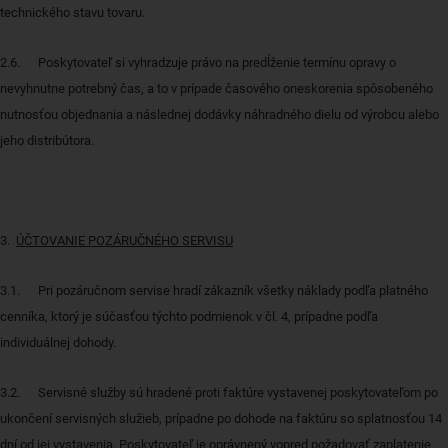
technického stavu tovaru.
2.6. Poskytovateľ si vyhradzuje právo na predĺženie termínu opravy o
nevyhnutne potrebný čas, a to v prípade časového oneskorenia spôsobeného
nutnosťou objednania a následnej dodávky náhradného dielu od výrobcu alebo
jeho distribútora.
3.
ÚČTOVANIE POZÁRUČNÉHO SERVISU
3.1. Pri pozáručnom servise hradí zákazník všetky náklady podľa platného
cenníka, ktorý je súčasťou týchto podmienok v čl. 4, prípadne podľa
individuálnej dohody.
3.2. Servisné služby sú hradené proti faktúre vystavenej poskytovateľom po
ukončení servisných služieb, prípadne po dohode na faktúru so splatnosťou 14
dní od jej vystavenia. Poskytovateľ je oprávnený vopred požadovať zaplatenie