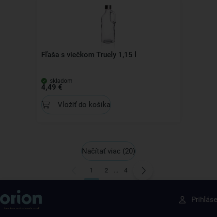
Fľaša s viečkom Truely 1,15 l
skladom
4,49 €
Vložiť do košíka
Načítať viac
(20)
1
2
...
4
Získajte rady, recepty a tipy na zľavy skôr ako
Prihlás
ktokoľvek iný