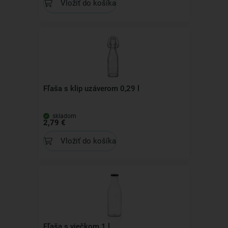
Vložiť do košíka
Fľaša s klip uzáverom 0,29 l
skladom
2,79 €
Vložiť do košíka
Fľaša s viečkom 1 l