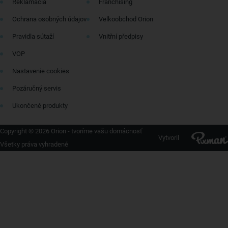
Reklamácia
Franchising
Ochrana osobných údajov
Velkoobchod Orion
Pravidla sútaží
Vnitřní předpisy
VOP
Nastavenie cookies
Pozáručný servis
Ukončené produkty
Copyright © 2026 Orion - tvoríme vašu domácnosť
Vytvoril
Všetky práva vyhradené