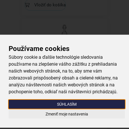
Vložiť do košíka
Používame cookies
Fľaša s klip uzáverom Ela 0,75 l
Súbory cookie a ďalšie technológie sledovania
používame na zlepšenie vášho zážitku z prehliadania
skladom
našich webových stránok, na to, aby sme vám
3,99 €
zobrazovali prispôsobený obsah a cielené reklamy, na
Vložiť do košíka
analýzu návštevnosti našich webových stránok a na
pochopenie toho, odkiaľ naši návštevníci prichádzajú.
SÚHLASÍM
Zmeniť moje nastavenia