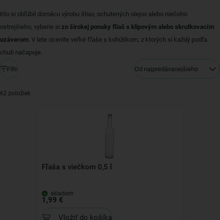
Kto si obľúbil domácu výrobu štiav, ochutených olejov alebo niečoho
ostrejšieho, vyberie si
zo širokej ponuky fliaš s klipovým alebo skrutkovacím
uzáverom
. V lete oceníte veľké fľaše s kohútikom, z ktorých si každý podľa
chuti načapuje.
Filtr
Od najpredávanejšieho
62 položiek
Fľaša s viečkom 0,5 l
skladom
1,99 €
Vložiť do košíka