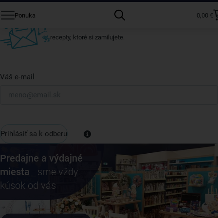
Prihláste sa k odberu nášho newslettera.
Ponuka
0,00 €
Vždy tu nájdete zaujímavé akcie, zľavy, nové produkty a
recepty, ktoré si zamilujete.
Váš e-mail
Prihlásiť sa k odberu
Predajne a výdajné
miesta
- sme vždy
kúsok od vás