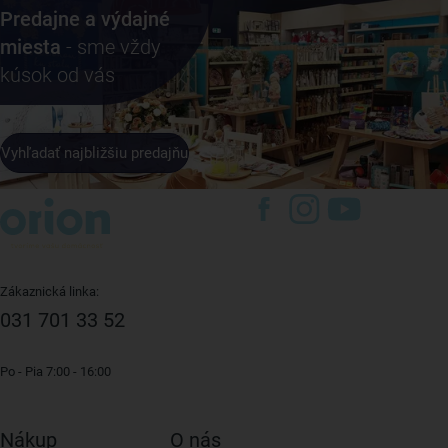
Predajne a výdajné
miesta
- sme vždy
kúsok od vás
Vyhľadať najbližšiu predajňu
Zákaznická linka:
031 701 33 52
Po - Pia 7:00 - 16:00
Nákup
O nás