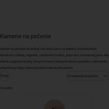
Kamene na pečenie
Kameň na pečenie do bežnej rúry alebo pece na prípravu chrumkavého
domáceho chleba, bagetiek, cibuľového koláča, pizze ako z kamennej pece. My
máme zaujímavé kúsky rôznych tvarov, ktoré jednoducho pomôžu s vytvorením
chrumkavej kôrky nielen pri pečení domáceho pečiva.
Filtr
Od najpredávanejšieho
2 položky