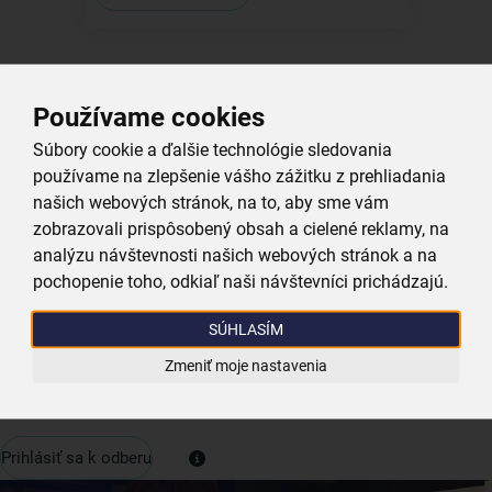
Získajte rady, recepty a tipy na zľavy skôr ako
Používame cookies
Prihlásený
ktokoľvek iný
Súbory cookie a ďalšie technológie sledovania
Prihláste sa k odberu nášho newslettera.
používame na zlepšenie vášho zážitku z prehliadania
0
Ponuka
0,00 €
našich webových stránok, na to, aby sme vám
Vždy tu nájdete zaujímavé akcie, zľavy, nové produkty a
zobrazovali prispôsobený obsah a cielené reklamy, na
recepty, ktoré si zamilujete.
analýzu návštevnosti našich webových stránok a na
pochopenie toho, odkiaľ naši návštevníci prichádzajú.
Váš e-mail
SÚHLASÍM
Zmeniť moje nastavenia
Prihlásiť sa k odberu