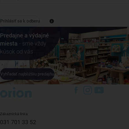
Prihlásiť sa k odberu
Predajne a výdajné
miesta
- sme vždy
kúsok od vás
Vyhľadať najbližšiu predajňu
Zákaznická linka:
031 701 33 52