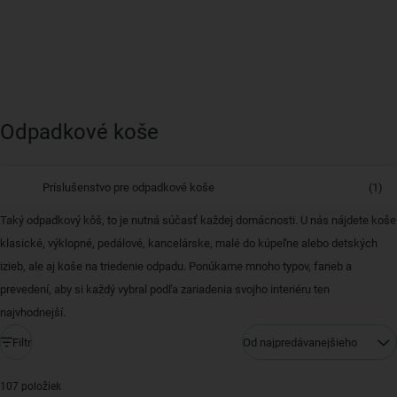
Odpadkové koše
Príslušenstvo pre odpadkové koše
(1)
Taký odpadkový kôš, to je nutná súčasť každej domácnosti. U nás nájdete koše
klasické, výklopné, pedálové, kancelárske, malé do kúpeľne alebo detských
izieb, ale aj koše na triedenie odpadu. Ponúkame mnoho typov, farieb a
prevedení, aby si každý vybral podľa zariadenia svojho interiéru ten
najvhodnejší.
Filtr
Od najpredávanejšieho
107 položiek