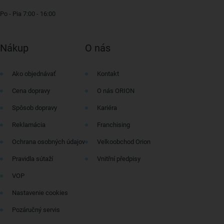
Po - Pia 7:00 - 16:00
Nákup
O nás
Ako objednávať
Kontakt
Cena dopravy
O nás ORION
Spôsob dopravy
Kariéra
Reklamácia
Franchising
Ochrana osobných údajov
Velkoobchod Orion
Pravidla sútaží
Vnitřní předpisy
VOP
Nastavenie cookies
Pozáručný servis