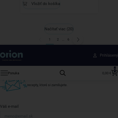
Vložiť do košíka
Načítať viac
(20)
1
2
...
6
Získajte rady, recepty a tipy na zľavy skôr ako
Prihlásený
ktokoľvek iný
Prihláste sa k odberu nášho newslettera.
0
Ponuka
0,00 €
Vždy tu nájdete zaujímavé akcie, zľavy, nové produkty a
recepty, ktoré si zamilujete.
Váš e-mail