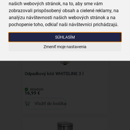
2x20 l
našich webových stránok, na to, aby sme vám
zobrazovali prispôsobený obsah a cielené reklamy, na
skladom
41,99 €
analýzu návštevnosti našich webových stránok a na
pochopenie toho, odkiaľ naši návštevníci prichádzajú.
Vložiť do košíka
SÚHLASÍM
Kolekcia
Zmeniť moje nastavenia
Odpadkový kôš WHITELINE 3 l
skladom
16,99 €
Vložiť do košíka