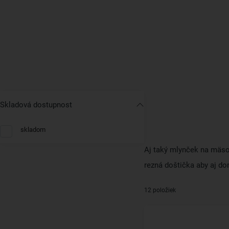
Skladová dostupnost
skladom
Aj taký mlynček na mäso 
rezná doštička aby aj d
12 položiek