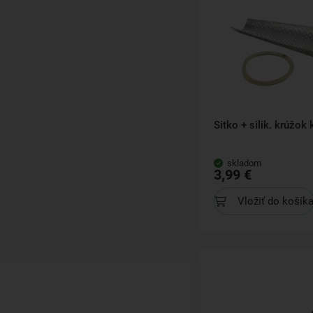
Sitko + silik. krúžo
skladom
3,99 €
Vložiť do košík