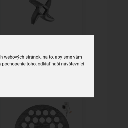
Nôž do mlynčeka na mäso vel. 8
ich webových stránok, na to, aby sme vám
skladom
 pochopenie toho, odkiaľ naši návštevníci
7,99 €
Vložiť do košíka