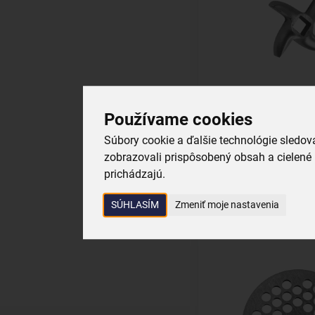
Nôž do mlynčeka na 
Používame cookies
Súbory cookie a ďalšie technológie sledo
skladom
zobrazovali prispôsobený obsah a cielené 
7,59 €
prichádzajú.
Vložiť do košík
SÚHLASÍM
Zmeniť moje nastavenia