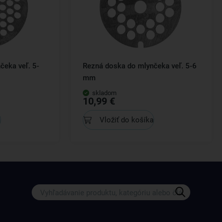
čeka veľ. 5-
Rezná doska do mlynčeka veľ. 5-6
mm
skladom
10,99 €
a
Vložiť do košíka
Získajte rady, recepty a tipy na zľ
Prihláste sa k odberu nášho newslettera.
Vždy tu nájdete zaujímavé akcie, zľavy, nové p