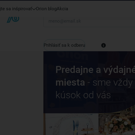
te sa inšpirovať
Orion blog
Akcia
Váš e-mail
Prihlásiť sa k odberu
Predajne a výdajn
miesta
- sme vždy
kúsok od vás