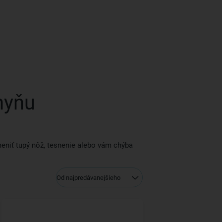
hyňu
meniť tupý nôž, tesnenie alebo vám chýba
Od najpredávanejšieho