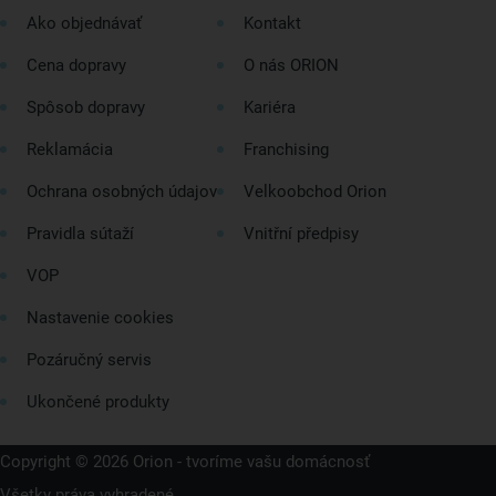
Ako objednávať
Kontakt
Cena dopravy
O nás ORION
Spôsob dopravy
Kariéra
Reklamácia
Franchising
Ochrana osobných údajov
Velkoobchod Orion
Pravidla sútaží
Vnitřní předpisy
VOP
Nastavenie cookies
Pozáručný servis
Ukončené produkty
Copyright © 2026 Orion - tvoríme vašu domácnosť
Všetky práva vyhradené