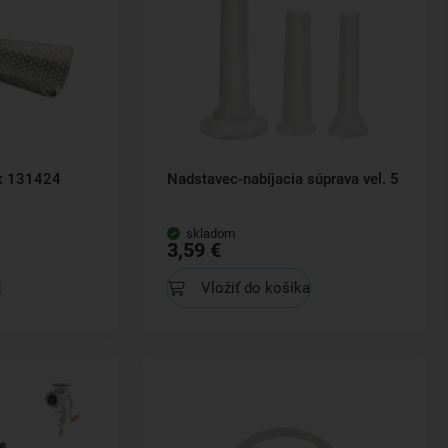
k k 131424
Nadstavec-nabíjacia súprava vel. 5
skladom
3,59 €
a
Vložiť do košíka