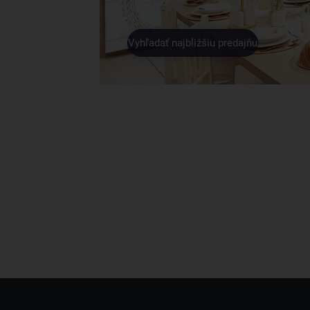
Vyhľadať najbližšiu predajňu