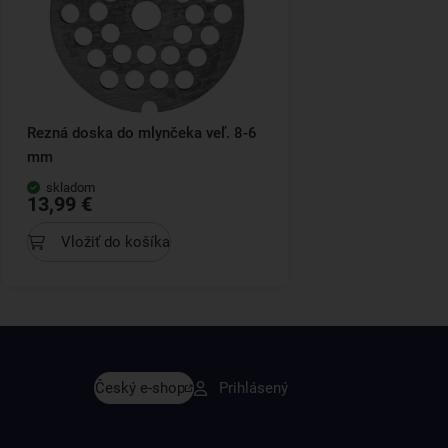
Rezná doska do mlynčeka veľ. 8-6
mm
skladom
13,99 €
Vložiť do košíka
avy skôr ako ktokoľvek iný
Český e-shop
Prihlásený
rodukty a recepty, ktoré si zamilujete.