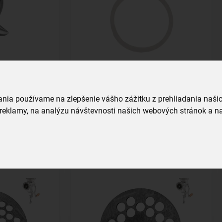
mäso vel. 5
Silikónový krúžok k 131424
vania používame na zlepšenie vášho zážitku z prehliadania naš
skladom
reklamy, na analýzu návštevnosti našich webových stránok a na
0,99 €
a
Vložiť do košíka