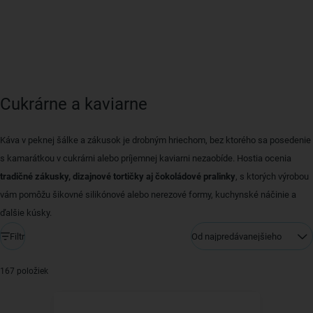
Cukrárne a kaviarne
Káva v peknej šálke a zákusok je drobným hriechom, bez ktorého sa posedenie
s kamarátkou v cukrárni alebo príjemnej kaviarni nezaobíde. Hostia ocenia
tradičné zákusky, dizajnové tortičky aj čokoládové pralinky
, s ktorých výrobou
vám pomôžu šikovné silikónové alebo nerezové formy, kuchynské náčinie a
ďalšie kúsky.
Filtr
Od najpredávanejšieho
167 položiek