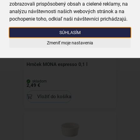
4,79 €
zobrazovali prispôsobený obsah a cielené reklamy, na
analýzu návštevnosti našich webových stránok a na
Vložiť do košíka
pochopenie toho, odkiaľ naši návštevníci prichádzajú.
SÚHLASÍM
Kolekcia
Zmeniť moje nastavenia
Hrnček MONA espresso 0,1 l
skladom
2,49 €
Vložiť do košíka