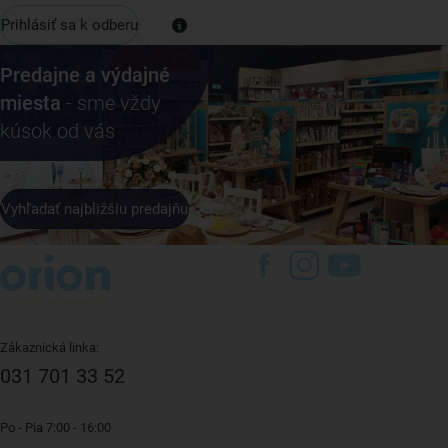
Prihlásiť sa k odberu
Predajne a výdajné
miesta
- sme vždy
kúsok od vás
Vyhľadať najbližšiu predajňu
Zákaznická linka:
031 701 33 52
Po - Pia 7:00 - 16:00