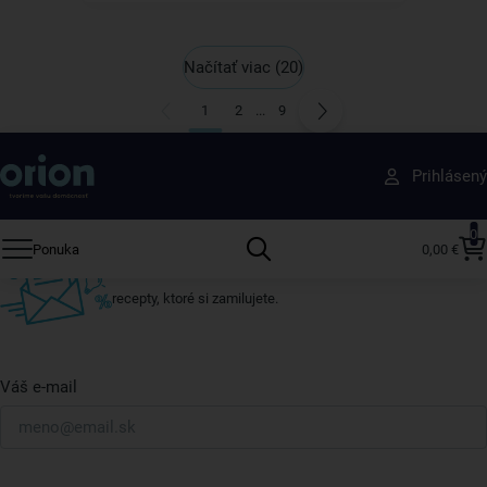
Načítať viac
(20)
1
2
...
9
Získajte rady, recepty a tipy na zľavy skôr ako
Prihlásený
ktokoľvek iný
Prihláste sa k odberu nášho newslettera.
0
Ponuka
0,00 €
Vždy tu nájdete zaujímavé akcie, zľavy, nové produkty a
recepty, ktoré si zamilujete.
Váš e-mail