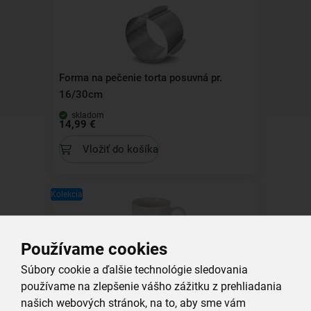
Forma na pečenie torta posuvná pr.
16/30cm
skladom
14,99 €
Vložiť do košíka
Kolekcia
Používame cookies
Hrnček MAK 0,36 l
Súbory cookie a ďalšie technológie sledovania
používame na zlepšenie vášho zážitku z prehliadania
našich webových stránok, na to, aby sme vám
skladom