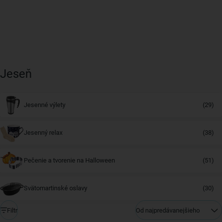
Jeseň
Jesenné výlety
(29)
Jesenný relax
(38)
Pečenie a tvorenie na Halloween
(51)
Svätomartinské oslavy
(30)
Filtr
Od najpredávanejšieho