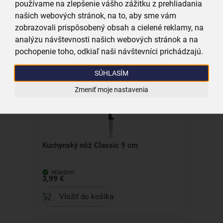
používame na zlepšenie vášho zážitku z prehliadania
Naberačka lyžica BLACKLINE 31x6,5 cm
našich webových stránok, na to, aby sme vám
zobrazovali prispôsobený obsah a cielené reklamy, na
skladom
analýzu návštevnosti našich webových stránok a na
4,49 €
pochopenie toho, odkiaľ naši návštevníci prichádzajú.
Vložiť do košíka
SÚHLASÍM
Zmeniť moje nastavenia
Kuchynský nôž Classic 9 cm
skladom
3,99 €
Vložiť do košíka