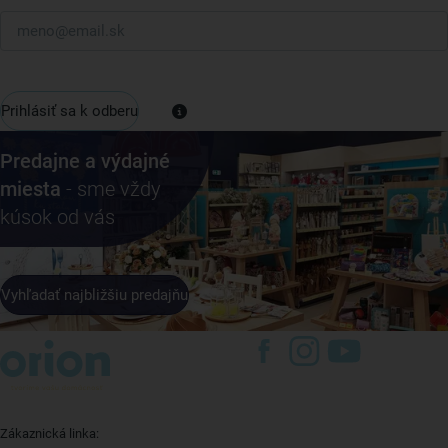
Prihlásiť sa k odberu
Predajne a výdajné
miesta
- sme vždy
kúsok od vás
Vyhľadať najbližšiu predajňu
Zákaznická linka: