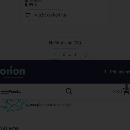
skladom
5,99 €
Vložiť do košíka
Načítať viac
(20)
1
2
...
8
Získajte rady, recepty a tipy na zľavy skôr ako
Prihlásený
ktokoľvek iný
Prihláste sa k odberu nášho newslettera.
0
Ponuka
0,00 €
Vždy tu nájdete zaujímavé akcie, zľavy, nové produkty a
recepty, ktoré si zamilujete.
Váš e-mail