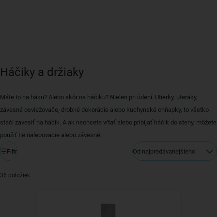
Háčiky a držiaky
Máte to na háku? Alebo skôr na háčiku? Nielen pri údení. Utierky, uteráky,
závesné osviežovače, drobné dekorácie alebo kuchynské chňapky, to všetko
stačí zavesiť na háčik. A ak nechcete vŕtať alebo pribíjať háčik do steny, môžete
použiť tie nalepovacie alebo závesné.
Filtr
Od najpredávanejšieho
36 položiek