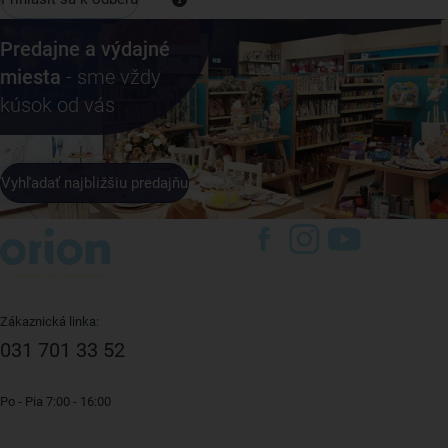
Predajne a výdajné
miesta
- sme vždy
kúsok od vás
Vyhľadať najbližšiu predajňu
Zákaznická linka:
031 701 33 52
Po - Pia 7:00 - 16:00