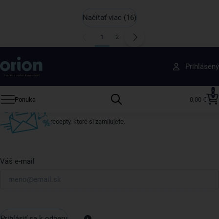
Načítať viac
(16)
1
2
Získajte rady, recepty a tipy na zľavy skôr ako
Prihlásený
ktokoľvek iný
Prihláste sa k odberu nášho newslettera.
0
Ponuka
0,00 €
Vždy tu nájdete zaujímavé akcie, zľavy, nové produkty a
recepty, ktoré si zamilujete.
Váš e-mail
Prihlásiť sa k odberu