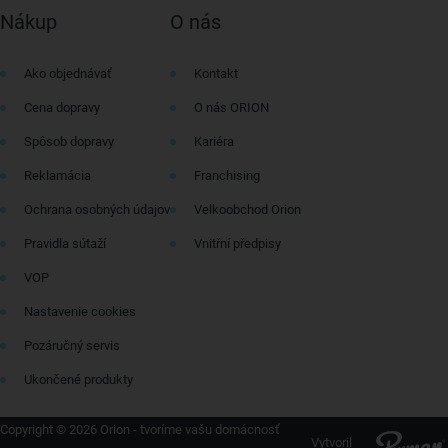
Nákup
O nás
Ako objednávať
Kontakt
Cena dopravy
O nás ORION
Spôsob dopravy
Kariéra
Reklamácia
Franchising
Ochrana osobných údajov
Velkoobchod Orion
Pravidla sútaží
Vnitřní předpisy
VOP
Nastavenie cookies
Pozáručný servis
Ukončené produkty
Copyright © 2026 Orion - tvoríme vašu domácnosť
Vytvoril