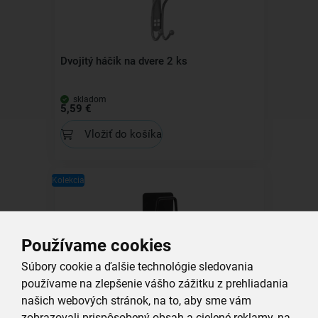
Dvojitý háčik na dvere 2 ks
skladom
5,59 €
Vložiť do košíka
Kolekcia
Používame cookies
Háčik-držiak samolepiaci RADKA 2 ks
Súbory cookie a ďalšie technológie sledovania
používame na zlepšenie vášho zážitku z prehliadania
skladom
našich webových stránok, na to, aby sme vám
3,59 €
zobrazovali prispôsobený obsah a cielené reklamy, na