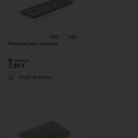
Forma na ľad s viečkom
skladom
2,99 €
Vložiť do košíka