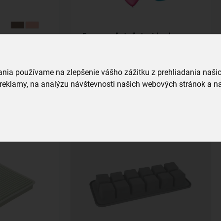
Forma na ľad - ľadové kocky
SRDCE
skladom
3,59 €
vania používame na zlepšenie vášho zážitku z prehliadania naš
reklamy, na analýzu návštevnosti našich webových stránok a na
a
Vložiť do košíka