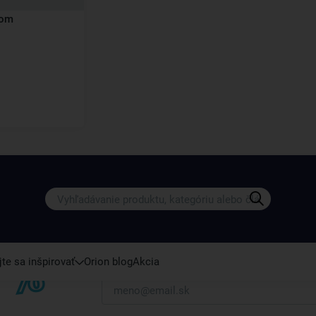
kom
Získajte rady, recepty a tipy na zľ
Prihláste sa k odberu nášho newslettera.
Vždy tu nájdete zaujímavé akcie, zľavy, nové p
te sa inšpirovať
Orion blog
Akcia
Váš e-mail