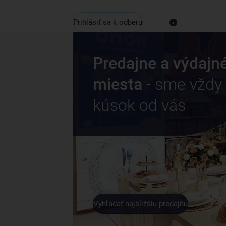
Prihlásiť sa k odberu
Predajne a výdajn
miesta
- sme vždy
kúsok od vás
Vyhľadať najbližšiu predajňu