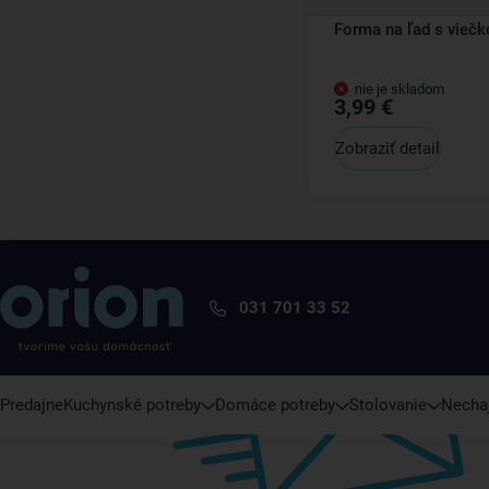
Forma na ľad s vieč
nie je skladom
3,99 €
Zobraziť detail
031 701 33 52
Predajne
Kuchynské potreby
Domáce potreby
Stolovanie
Nechaj