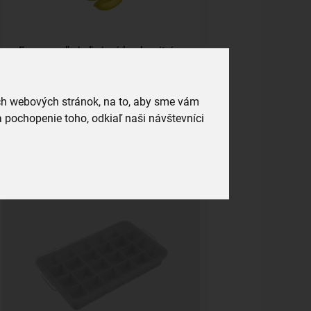
Forma na ľad - ľadové kocky citrón
skladom
3,59 €
ich webových stránok, na to, aby sme vám
 pochopenie toho, odkiaľ naši návštevníci
Vložiť do košíka