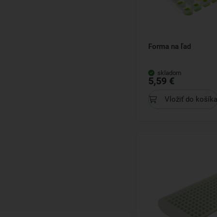
Forma na ľad
skladom
5,59 €
Vložiť do košík