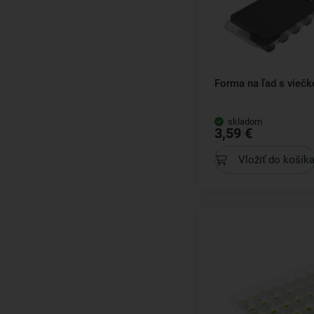
Forma na ľad s vieč
skladom
3,59 €
Vložiť do košík