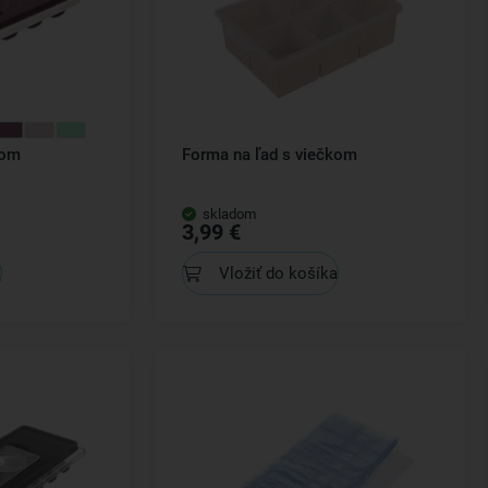
kom
Forma na ľad s viečkom
skladom
3,99 €
a
Vložiť do košíka