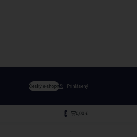
avy skôr ako ktokoľvek iný
Český e-shop
Prihlásený
rodukty a recepty, ktoré si zamilujete.
0
0,00 €