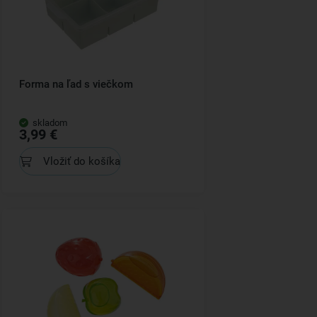
Forma na ľad s viečkom
skladom
3,99 €
Vložiť do košíka