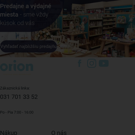
Predajne a výdajné
miesta
- sme vždy
kúsok od vás
Vyhľadať najbližšiu predajňu
Zákaznická linka:
031 701 33 52
Po - Pia 7:00 - 16:00
Nákup
O nás