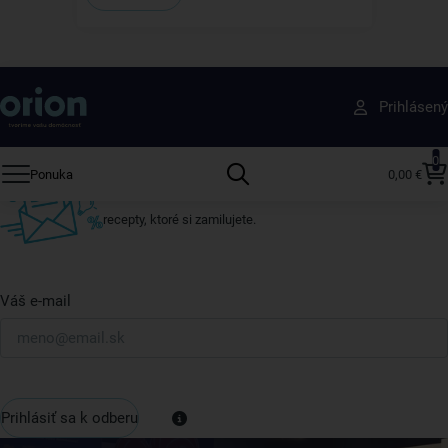
Získajte rady, recepty a tipy na zľavy skôr ako
Prihlásený
ktokoľvek iný
Prihláste sa k odberu nášho newslettera.
0
Ponuka
0,00 €
Vždy tu nájdete zaujímavé akcie, zľavy, nové produkty a
recepty, ktoré si zamilujete.
Váš e-mail
Prihlásiť sa k odberu