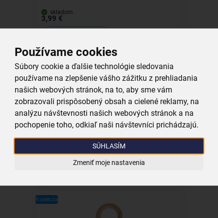
skladom
3,99 €
Vložiť do košíka
Používame cookies
Súbory cookie a ďalšie technológie sledovania
Kolekcia
používame na zlepšenie vášho zážitku z prehliadania
našich webových stránok, na to, aby sme vám
zobrazovali prispôsobený obsah a cielené reklamy, na
analýzu návštevnosti našich webových stránok a na
Huba na riad EKO 2 ks
pochopenie toho, odkiaľ naši návštevníci prichádzajú.
skladom
SÚHLASÍM
3,59 €
Zmeniť moje nastavenia
Vložiť do košíka
Kolekcia