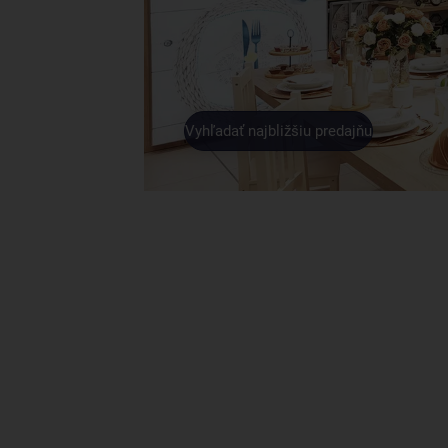
Vyhľadať najbližšiu predajňu