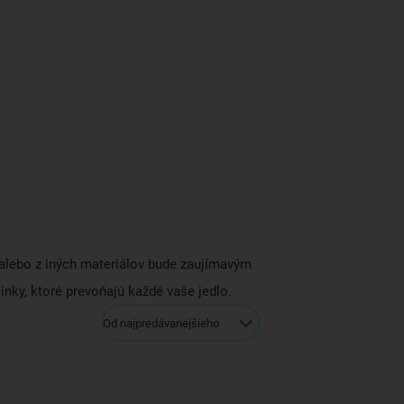
y alebo z iných materiálov bude zaujímavým
linky, ktoré prevoňajú každé vaše jedlo.
Od najpredávanejšieho