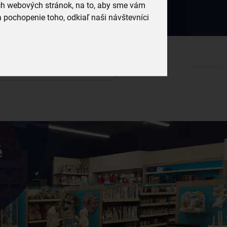
Český e-shop
Prihlásený
ich webových stránok, na to, aby sme vám
 pochopenie toho, odkiaľ naši návštevníci
rodukty a recepty, ktoré si zamilujete.
0
0,00 €
é