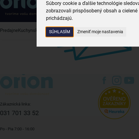
031 701 33 52
Súbory cookie a ďalšie technológie sledo
zobrazovali prispôsobený obsah a cielené 
prichádzajú.
Predajne
Kuchynské potreby
Domáce potreby
Stolovanie
Nechaj
SÚHLASÍM
Zmeniť moje nastavenia
Zákaznická linka:
031 701 33 52
Po - Pia 7:00 - 16:00