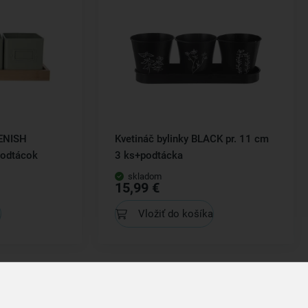
EENISH
Kvetináč bylinky BLACK pr. 11 cm
podtácok
3 ks+podtácka
skladom
15,99 €
a
Vložiť do košíka
Získajte rady, recepty a tipy na zľ