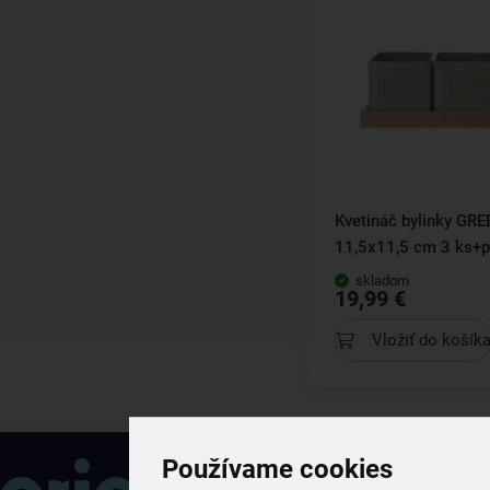
Kvetináč bylinky GR
11,5x11,5 cm 3 ks+
skladom
19,99 €
Vložiť do košík
Používame cookies