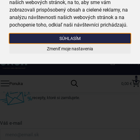
našich webových stránok, na to, aby sme vám
zobrazovali prispôsobený obsah a cielené reklamy, na
skladom
2,99 €
analýzu návštevnosti našich webových stránok a na
pochopenie toho, odkiaľ naši návštevníci prichádzajú.
Vložiť do košíka
SÚHLASÍM
Zmeniť moje nastavenia
Získajte rady, recepty a tipy na zľavy skôr ako
Prihlásený
ktokoľvek iný
Prihláste sa k odberu nášho newslettera.
0
Ponuka
0,00 €
Vždy tu nájdete zaujímavé akcie, zľavy, nové produkty a
recepty, ktoré si zamilujete.
Váš e-mail