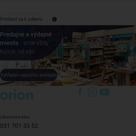
Prihlásiť sa k odberu
Predajne a výdajné
miesta
- sme vždy
kúsok od vás
Vyhľadať najbližšiu predajňu
Zákaznická linka:
031 701 33 52