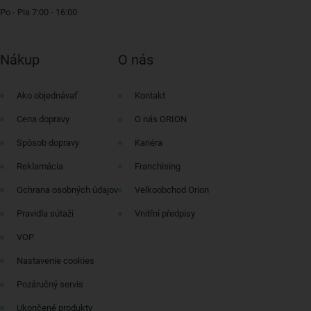
Po - Pia 7:00 - 16:00
Nákup
O nás
Ako objednávať
Kontakt
Cena dopravy
O nás ORION
Spôsob dopravy
Kariéra
Reklamácia
Franchising
Ochrana osobných údajov
Velkoobchod Orion
Pravidla sútaží
Vnitřní předpisy
VOP
Nastavenie cookies
Pozáručný servis
Ukončené produkty