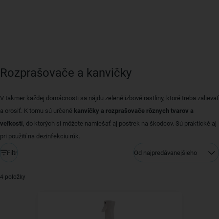
Rozprašovače a kanvičky
V takmer každej domácnosti sa nájdu zelené izbové rastliny, ktoré treba zalievať
a orosiť. K tomu sú určené
kanvičky a rozprašovače rôznych tvarov a
veľkostí
, do ktorých si môžete namiešať aj postrek na škodcov. Sú praktické aj
pri použití na dezinfekciu rúk.
Filtr
Od najpredávanejšieho
4 položky