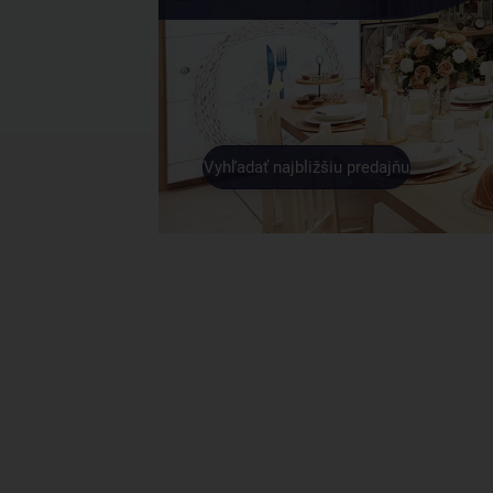
Vyhľadať najbližšiu predajňu