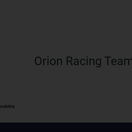
Orion Racing Tea
produkty
Získajte rady, recepty a tipy na zľ