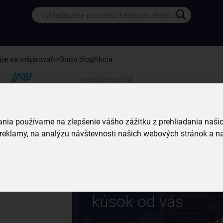
Prihláste sa k odberu nášho newslettera.
Vždy tu nájdete zaujímavé akcie, zľavy, nové p
te sa inšpirovať
Orion blog
Akcia
Váš e-mail
Prihlásiť sa k odberu
vania používame na zlepšenie vášho zážitku z prehliadania naš
reklamy, na analýzu návštevnosti našich webových stránok a na
Predajne a výdajn
miesta
- sme vždy
kúsok od vás