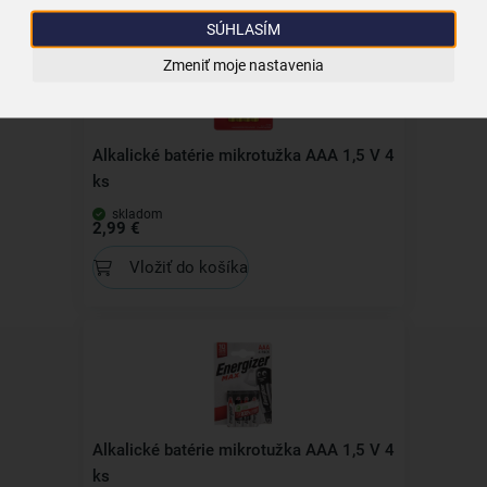
SÚHLASÍM
Zmeniť moje nastavenia
Alkalické batérie mikrotužka AAA 1,5 V 4
ks
skladom
2,99 €
Vložiť do košíka
Alkalické batérie mikrotužka AAA 1,5 V 4
ks