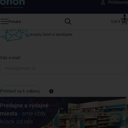
Prihlásený
ktokoľvek iný
Prihláste sa k odberu nášho newslettera.
0
Ponuka
0,00 €
Vždy tu nájdete zaujímavé akcie, zľavy, nové produkty a
recepty, ktoré si zamilujete.
Váš e-mail
Prihlásiť sa k odberu
Predajne a výdajné
miesta
- sme vždy
kúsok od vás