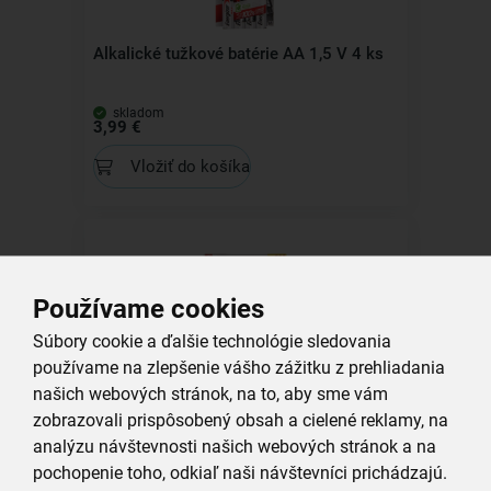
Alkalické tužkové batérie AA 1,5 V 4 ks
skladom
3,99 €
Vložiť do košíka
Používame cookies
Súbory cookie a ďalšie technológie sledovania
Alkalické batérie mikrotužka AAA 1,5 V
používame na zlepšenie vášho zážitku z prehliadania
10 ks
našich webových stránok, na to, aby sme vám
skladom
zobrazovali prispôsobený obsah a cielené reklamy, na
7,99 €
analýzu návštevnosti našich webových stránok a na
Vložiť do košíka
pochopenie toho, odkiaľ naši návštevníci prichádzajú.