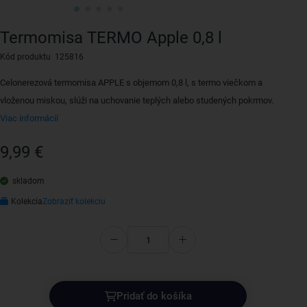
Termomisa TERMO Apple 0,8 l
Kód produktu 125816
Celonerezová termomisa APPLE s objemom 0,8 l, s termo viečkom a
vloženou miskou, slúži na uchovanie teplých alebo studených pokrmov.
Viac informácií
9,99 €
skladom
Kolekcia
Zobraziť kolekciu
Pridať do košíka