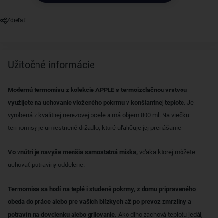
Zdieľať
Užitočné informácie
Modernú termomisu z kolekcie APPLE s termoizolačnou vrstvou
využijete na uchovanie vloženého pokrmu v konštantnej teplote
. Je
vyrobená z kvalitnej nerezovej ocele a má objem 800 ml. Na viečku
termomisy je umiestnené držadlo, ktoré uľahčuje jej prenášanie.
Vo vnútri je navyše menšia samostatná miska,
vďaka ktorej môžete
uchovať potraviny oddelene.
Termomisa sa hodí na teplé i studené pokrmy, z domu pripraveného
obeda do práce alebo pre vašich blízkych až po prevoz zmrzliny a
potravín na dovolenku alebo grilovanie.
Ako dlho zachová teplotu jedál,