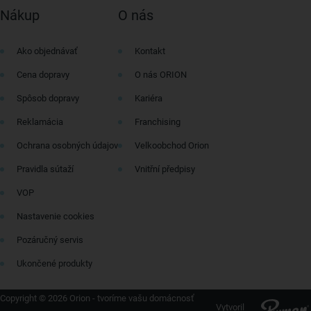
Nákup
O nás
Ako objednávať
Kontakt
Cena dopravy
O nás ORION
Spôsob dopravy
Kariéra
Reklamácia
Franchising
Ochrana osobných údajov
Velkoobchod Orion
Pravidla sútaží
Vnitřní předpisy
VOP
Nastavenie cookies
Pozáručný servis
Ukončené produkty
Copyright © 2026 Orion - tvoríme vašu domácnosť
Vytvoril