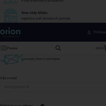
4 000 kvalitných produktov
Sme vždy blízko
najširšia sieť domácich potrieb
Získajte rady, recepty a tipy na zľavy skôr ako
Prihlás
ktokoľvek iný
Prihláste sa k odberu nášho newslettera.
Ponuka
0,00 €
Vždy tu nájdete zaujímavé akcie, zľavy, nové produkty a
recepty, ktoré si zamilujete.
Váš e-mail
Prihlásiť sa k odberu