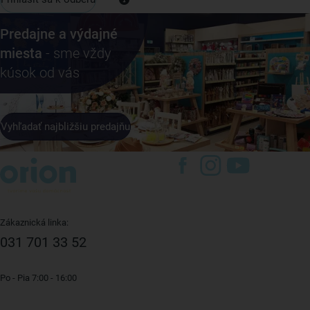
Predajne a výdajné
miesta
- sme vždy
kúsok od vás
Vyhľadať najbližšiu predajňu
Zákaznická linka:
031 701 33 52
Po - Pia 7:00 - 16:00