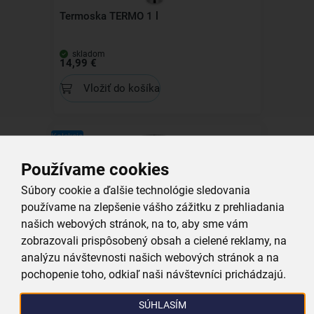
Termoska TERMO 1 l
skladom
14,99 €
Vložiť do košíka
Kolekcia
Používame cookies
Súbory cookie a ďalšie technológie sledovania
používame na zlepšenie vášho zážitku z prehliadania
Termohrnček TERMO 0,45 l
našich webových stránok, na to, aby sme vám
zobrazovali prispôsobený obsah a cielené reklamy, na
skladom
9,59 €
analýzu návštevnosti našich webových stránok a na
pochopenie toho, odkiaľ naši návštevníci prichádzajú.
Vložiť do košíka
SÚHLASÍM