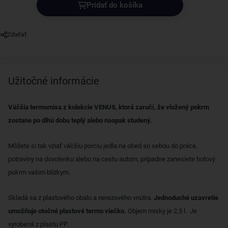
Pridať do košíka
Zdieľať
Užitočné informácie
Väčšia termomisa z kolekcie VENUS, ktorá zaručí, že vložený pokrm
zostane po dlhú dobu teplý alebo naopak studený.
Môžete si tak vziať väčšiu porciu jedla na obed so sebou do práce,
potraviny na dovolenku alebo na cestu autom, prípadne zanesiete hotový
pokrm vašim blízkym.
Skladá sa z plastového obalu a nerezového vnútra.
Jednoduché uzavretie
umožňuje otočné plastové termo viečko.
Objem misky je 2,5 l. Je
vyrobená z plastu PP.