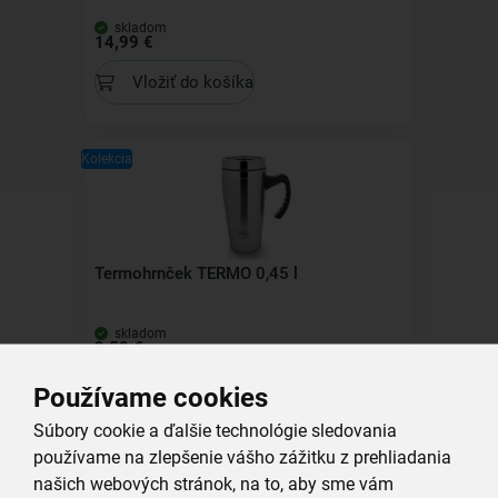
skladom
14,99 €
Vložiť do košíka
Kolekcia
Termohrnček TERMO 0,45 l
skladom
9,59 €
Vložiť do košíka
Používame cookies
Súbory cookie a ďalšie technológie sledovania
používame na zlepšenie vášho zážitku z prehliadania
našich webových stránok, na to, aby sme vám