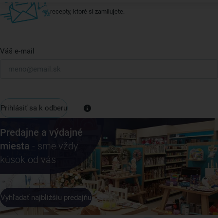
recepty, ktoré si zamilujete.
Váš e-mail
Prihlásiť sa k odberu
Predajne a výdajné
miesta
- sme vždy
kúsok od vás
Vyhľadať najbližšiu predajňu