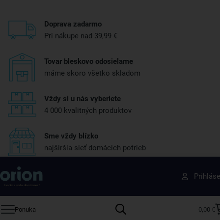
Doprava zadarmo
Pri nákupe nad 39,99 €
Tovar bleskovo odosielame
máme skoro všetko skladom
Vždy si u nás vyberiete
4 000 kvalitných produktov
Sme vždy blízko
najširšia sieť domácich potrieb
Získajte rady, recepty a tipy na zľavy skôr ako
Prihlás
ktokoľvek iný
Prihláste sa k odberu nášho newslettera.
Ponuka
0,00 €
Vždy tu nájdete zaujímavé akcie, zľavy, nové produkty a