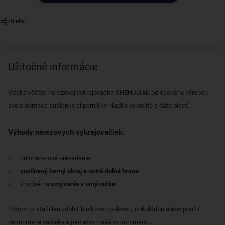
Zdieľať
Užitočné informácie
Vďaka väčšej nerezovej vykrajovačke SNEHULIAK od českého výrobcu
svoje domáce sušienky či perníčky hladko vykrojíte a dáte piecť.
Výhody nerezových vykrajovačiek:
celonerezové prevedenie
zosilnený horný okraj a ostrá dolná hrana
vhodné na
umývanie v umývačke
Potom už stačí len zdobiť bielkovou polevou, čokoládou alebo použiť
dekoratívne valčeky a pečiatky z nášho sortimentu.