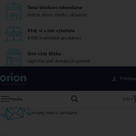
Tovar bleskovo odosielame
máme skoro všetko skladom
Vždy si u nás vyberiete
4 000 kvalitných produktov
Sme vždy blízko
najširšia sieť domácich potrieb
Získajte rady, recepty a tipy na zľavy skôr ako
Prihlás
ktokoľvek iný
Prihláste sa k odberu nášho newslettera.
Ponuka
0,00 €
Vždy tu nájdete zaujímavé akcie, zľavy, nové produkty a
recepty, ktoré si zamilujete.