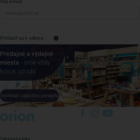
Váš e-mail
Prihlásiť sa k odberu
Predajne a výdajné
miesta
- sme vždy
kúsok od vás
Vyhľadať najbližšiu predajňu
Zákaznická linka: