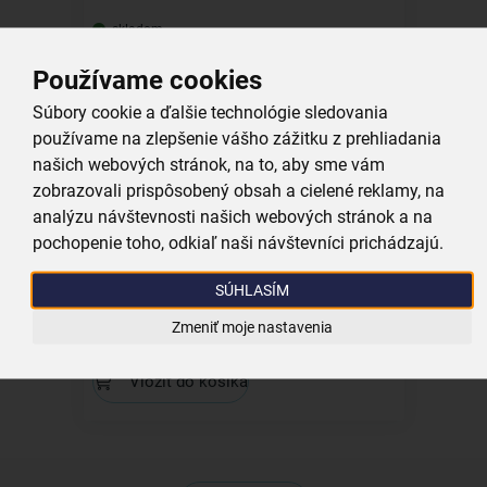
skladom
1,19 €
Používame cookies
Vložiť do košíka
Súbory cookie a ďalšie technológie sledovania
používame na zlepšenie vášho zážitku z prehliadania
Kolekcia
našich webových stránok, na to, aby sme vám
zobrazovali prispôsobený obsah a cielené reklamy, na
analýzu návštevnosti našich webových stránok a na
pochopenie toho, odkiaľ naši návštevníci prichádzajú.
Fľaša s klip uzáverom SNEHULIAK 0,16 l
SÚHLASÍM
Zmeniť moje nastavenia
skladom
2,79 €
Vložiť do košíka