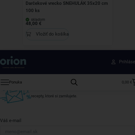
Darčekové vrecko SNEHULÁK 35x20 cm
100 ks
skladom
48,00 €
Vložiť do košíka
Získajte rady, recepty a tipy na zľavy skôr ako
Prihlás
ktokoľvek iný
Prihláste sa k odberu nášho newslettera.
Ponuka
0,00 €
Vždy tu nájdete zaujímavé akcie, zľavy, nové produkty a
recepty, ktoré si zamilujete.
Váš e-mail