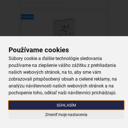
Kolekcia
Darčeková taška SNEHULIAK 32x12x26
Používame cookies
cm
Súbory cookie a ďalšie technológie sledovania
skladom
používame na zlepšenie vášho zážitku z prehliadania
1,79 €
našich webových stránok, na to, aby sme vám
Vložiť do košíka
zobrazovali prispôsobený obsah a cielené reklamy, na
analýzu návštevnosti našich webových stránok a na
pochopenie toho, odkiaľ naši návštevníci prichádzajú.
Kolekcia
SÚHLASÍM
Zmeniť moje nastavenia
Vareška SNEHULIAK 30 cm