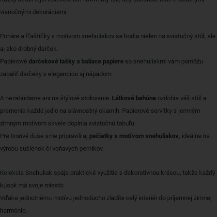
vianočnými dekoráciami.
Poháre a fľaštičky s motívom snehuliakov sa hodia nielen na sviatočný stôl, ale
aj ako drobný darček.
Papierové
darčekové tašky a baliace papiere
so snehuliakmi vám pomôžu
zabaliť darčeky s eleganciou aj nápadom.
A nezabúdame ani na štýlové stolovanie.
Látkové behúne
ozdobia váš stôl a
premenia každé jedlo na slávnostný okamih. Papierové servítky s jemným
zimným motívom skvele doplnia sviatočnú tabuľu.
Pre tvorivé duše sme pripravili aj
pečiatky s motívom snehuliakov
, ideálne na
výrobu sušienok či voňavých perníkov.
Kolekcia Snehuliak spája praktické využitie s dekoratívnou krásou, takže každý
kúsok má svoje miesto.
Vďaka jednotnému motívu jednoducho zladíte celý interiér do príjemnej zimnej
harmónie.