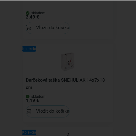
skladom
2,49 €
Vložiť do košíka
Kolekcia
Darčeková taška SNEHULIAK 14x7x18
cm
skladom
1,19 €
Vložiť do košíka
Kolekcia