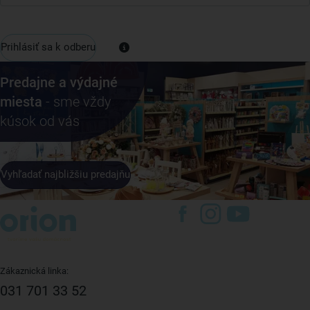
Prihlásiť sa k odberu
Predajne a výdajné
miesta
- sme vždy
kúsok od vás
Vyhľadať najbližšiu predajňu
Zákaznická linka:
031 701 33 52