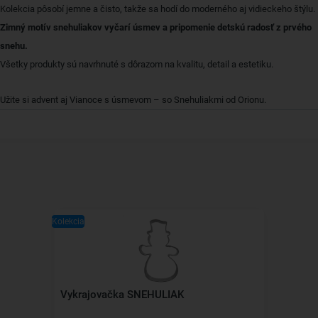
Kolekcia pôsobí jemne a čisto, takže sa hodí do moderného aj vidieckeho štýlu.
Zimný motív snehuliakov vyčarí úsmev a pripomenie detskú radosť z prvého
snehu.
Všetky produkty sú navrhnuté s dôrazom na kvalitu, detail a estetiku.
Užite si advent aj Vianoce s úsmevom – so Snehuliakmi od Orionu.
Kolekcia
Vykrajovačka SNEHULIAK