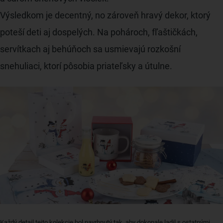
Výsledkom je decentný, no zároveň hravý dekor, ktorý
poteší deti aj dospelých. Na pohároch, fľaštičkách,
servítkach aj behúňoch sa usmievajú rozkošní
snehuliaci, ktorí pôsobia priateľsky a útulne.
Každý detail tejto kolekcie bol navrhnutý tak, aby dokonale ladil s ostatnými