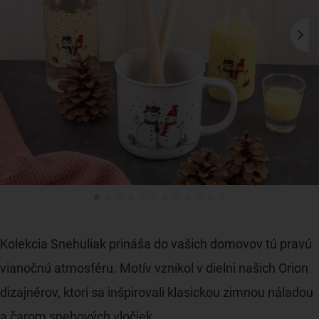
Kolekcia Snehuliak prináša do vašich domovov tú pravú
vianočnú atmosféru. Motív vznikol v dielni našich Orion
dizajnérov, ktorí sa inšpirovali klasickou zimnou náladou
a čarom snehových vločiek.