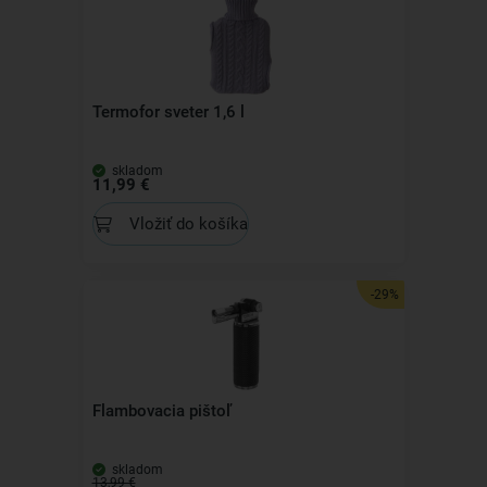
Termofor sveter 1,6 l
skladom
11,99 €
Vložiť do košíka
-29%
Flambovacia pištoľ
skladom
13,99 €