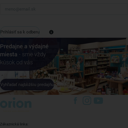
Prihlásiť sa k odberu
Predajne a výdajné
miesta
- sme vždy
kúsok od vás
Vyhľadať najbližšiu predajňu
Zákaznická linka: