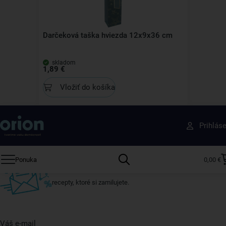
Darčeková taška hviezda 12x9x36 cm
skladom
1,89 €
Vložiť do košíka
Získajte rady, recepty a tipy na zľavy skôr ako
Prihlás
ktokoľvek iný
Prihláste sa k odberu nášho newslettera.
Ponuka
0,00 €
Vždy tu nájdete zaujímavé akcie, zľavy, nové produkty a
recepty, ktoré si zamilujete.
Váš e-mail