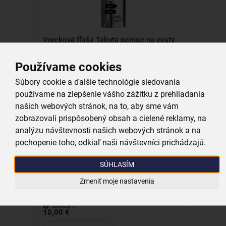
Vrecková fľaša Tekutá pomoc na cesty
0,24 l
Používame cookies
skladom
6,99 €
Súbory cookie a ďalšie technológie sledovania
Vložiť do košíka
používame na zlepšenie vášho zážitku z prehliadania
našich webových stránok, na to, aby sme vám
zobrazovali prispôsobený obsah a cielené reklamy, na
analýzu návštevnosti našich webových stránok a na
pochopenie toho, odkiaľ naši návštevníci prichádzajú.
SÚHLASÍM
Darčekový poukaz Orion 10 EUR
Zmeniť moje nastavenia
skladom
10,00 €