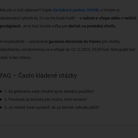
Nie ste si istý výberom? Kúpte
darčekový poukaz ORION
, s ktorým si
obdarovaný vyberie to, čo sa mu bude hodiť –
v našom e-shope alebo v našich
predajniach
. Je to tiež skvelá voľba pre
darček na poslednú chvíľu
.
A nezabudnite – ponúkame
garanciu doručenie do Vianoc
pre všetky
objednávky uskutočnenej na e-shope do 12.12.2025, 23:59 hod. Nakupujte bez
obáv a bez stresu.
FAQ – Často kladené otázky
1. Sú grilovacie sady vhodné aj na domáce použitie?
2. Ponúkate aj darčeky pre mužov, ktorí nevaria?
3. Je možné tovar vymeniť, ak sa darček nebude páčiť?