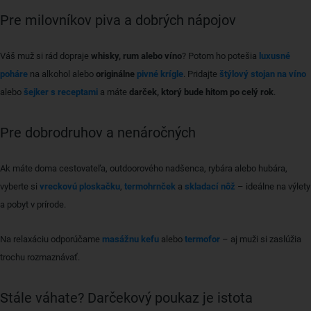
Pre milovníkov piva a dobrých nápojov
Váš muž si rád dopraje
whisky, rum alebo víno
? Potom ho potešia
luxusné
poháre
na alkohol alebo
originálne
pivné krígle
. Pridajte
štýlový stojan na víno
alebo
šejker s receptami
a máte
darček, ktorý bude hitom po celý rok
.
Pre dobrodruhov a nenáročných
Ak máte doma cestovateľa, outdoorového nadšenca, rybára alebo hubára,
vyberte si
vreckovú ploskačku
,
termohrnček
a
skladací nôž
– ideálne na výlety
a pobyt v prírode.
Na relaxáciu odporúčame
masážnu kefu
alebo
termofor
– aj muži si zaslúžia
trochu rozmaznávať.
Stále váhate? Darčekový poukaz je istota