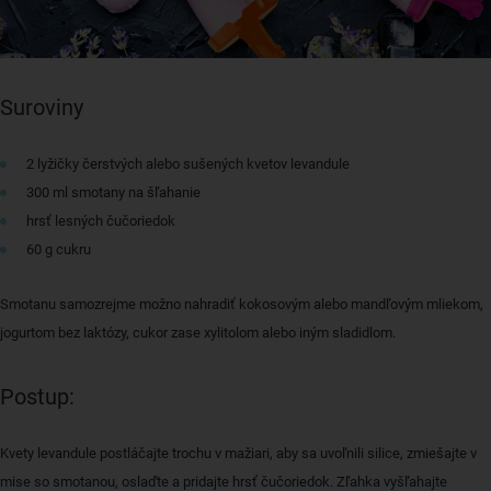
Suroviny
2 lyžičky čerstvých alebo sušených kvetov levandule
300 ml smotany na šľahanie
hrsť lesných čučoriedok
60 g cukru
Smotanu samozrejme možno nahradiť kokosovým alebo mandľovým mliekom,
jogurtom bez laktózy, cukor zase xylitolom alebo iným sladidlom.
Postup:
Kvety levandule postláčajte trochu v mažiari, aby sa uvoľnili silice, zmiešajte v
mise so smotanou, oslaďte a pridajte hrsť čučoriedok. Zľahka vyšľahajte