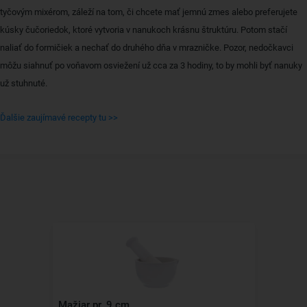
tyčovým mixérom, záleží na tom, či chcete mať jemnú zmes alebo preferujete
kúsky čučoriedok, ktoré vytvoria v nanukoch krásnu štruktúru. Potom stačí
naliať do formičiek a nechať do druhého dňa v mrazničke. Pozor, nedočkavci
môžu siahnuť po voňavom osviežení už cca za 3 hodiny, to by mohli byť nanuky
už stuhnuté.
Ďalšie zaujímavé recepty tu >>
Mažiar pr. 9 cm