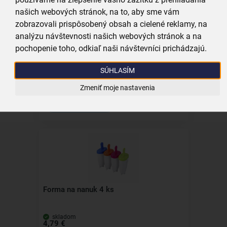
našich webových stránok, na to, aby sme vám
zobrazovali prispôsobený obsah a cielené reklamy, na
analýzu návštevnosti našich webových stránok a na
pochopenie toho, odkiaľ naši návštevníci prichádzajú.
Stierka 29,5 cm
SÚHLASÍM
skladom
4,99 €
Zmeniť moje nastavenia
Vložiť do košíka
Forma na nanuk 4 ks
skladom
4,79 €