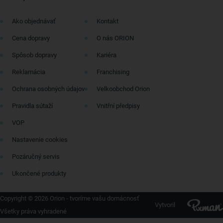
Ako objednávať
Kontakt
Cena dopravy
O nás ORION
Spôsob dopravy
Kariéra
Reklamácia
Franchising
Ochrana osobných údajov
Velkoobchod Orion
Pravidla sútaží
Vnitřní předpisy
VOP
Nastavenie cookies
Pozáručný servis
Ukončené produkty
Copyright © 2026 Orion - tvoríme vašu domácnosť
Vytvoril
Všetky práva vyhradené