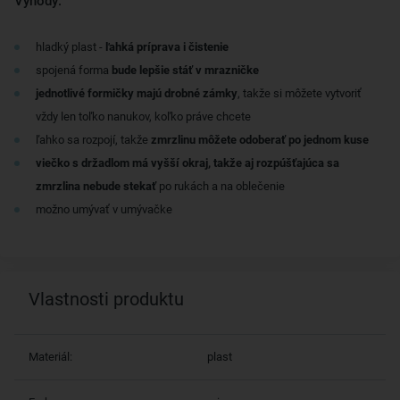
Výhody:
hladký plast -
ľahká príprava i čistenie
spojená forma
bude lepšie stáť v mrazničke
jednotlivé formičky majú drobné zámky
, takže si môžete vytvoriť
vždy len toľko nanukov, koľko práve chcete
ľahko sa rozpojí, takže
zmrzlinu môžete odoberať po jednom kuse
viečko s držadlom má vyšší okraj, takže aj rozpúšťajúca sa
zmrzlina nebude stekať
po rukách a na oblečenie
možno umývať v umývačke
Vlastnosti produktu
Materiál:
plast