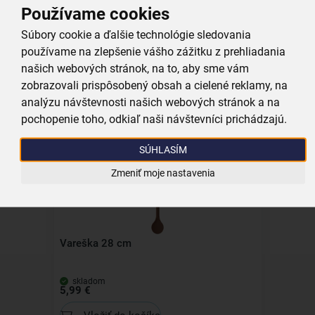
Používame cookies
Súbory cookie a ďalšie technológie sledovania
Pasírovací strojček
používame na zlepšenie vášho zážitku z prehliadania
našich webových stránok, na to, aby sme vám
zobrazovali prispôsobený obsah a cielené reklamy, na
skladom
15,99 €
analýzu návštevnosti našich webových stránok a na
pochopenie toho, odkiaľ naši návštevníci prichádzajú.
Vložiť do košíka
SÚHLASÍM
Zmeniť moje nastavenia
Vareška 28 cm
skladom
5,99 €