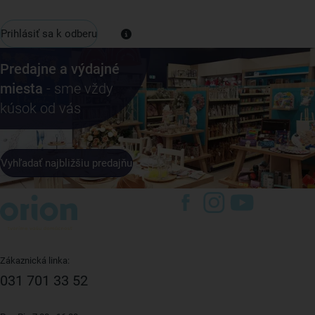
Prihlásiť sa k odberu
Predajne a výdajné
miesta
- sme vždy
kúsok od vás
Vyhľadať najbližšiu predajňu
Zákaznická linka:
031 701 33 52