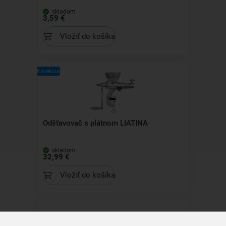
skladom
3,59 €
Vložiť do košíka
Kolekcia
Odšťavovač s plátnom LIATINA
skladom
32,99 €
Vložiť do košíka