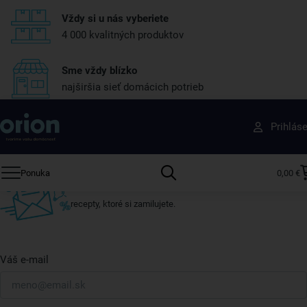
Vždy si u nás vyberiete
4 000 kvalitných produktov
Sme vždy blízko
najširšia sieť domácich potrieb
Získajte rady, recepty a tipy na zľavy skôr ako
Prihlás
ktokoľvek iný
Prihláste sa k odberu nášho newslettera.
Ponuka
0,00 €
Vždy tu nájdete zaujímavé akcie, zľavy, nové produkty a
recepty, ktoré si zamilujete.
Váš e-mail