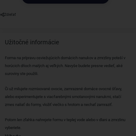
Zdieľať
Užitočné informácie
Forma na prípravu osviežujúcich domácich nanukov a zmrzliny poteší v
horúcich dňoch malých aj veľkých. Navyše budete presne vedieť, aké
suroviny ste použili.
Či už milujete rozmixované ovocie, zamrazené domáce ovocné šťavy,
alebo experimentujete s viacfarebnými smotanovými nanukmi, stačí
zmes naliať do formy, vložiť viečko s hrotom a nechať zamraziť.
Potom len zľahka nahrejete formu v teplej vode alebo v dlani a zmrzlinu
vyberiete.