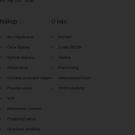
Po - Pia 7:00 - 16:00
Nákup
O nás
Ako objednávať
Kontakt
Cena dopravy
O nás ORION
Spôsob dopravy
Kariéra
Reklamácia
Franchising
Ochrana osobných údajov
Velkoobchod Orion
Pravidla sútaží
Vnitřní předpisy
VOP
Nastavenie cookies
Pozáručný servis
Ukončené produkty