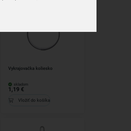
Vykrajovačka koliesko
skladom
1,19 €
Vložiť do košíka