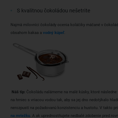
S kvalitnou čokoládou nešetrite
Najmä milovníci čokolády ocenia koláčiky máčané v čokoládo
obsahom kakaa a
vodný kúpeľ
.
Náš tip:
Čokoládu nalámeme na malé kúsky, ktoré následne 
na hrniec s vriacou vodou tak, aby sa jej dno nedotýkalo hl
nerozpustí na požadovanú konzistenciu a hustotu. V takto pr
na mriežku
. A ak uprednostňujete nedbalé zdobenie pred rov