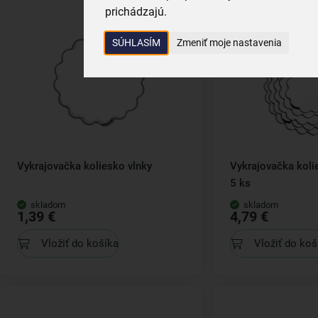
prichádzajú.
SÚHLASÍM
Zmeniť moje nastavenia
Vykrajovačka koliesko vlnky
Vykrajovačka koli
5 ks
skladom
skladom
1,39 €
4,79 €
Vložiť do košíka
Vložiť do koš