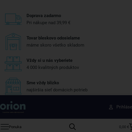
Doprava zadarmo
Pri nákupe nad 39,99 €
Tovar bleskovo odosielame
máme skoro všetko skladom
Vždy si u nás vyberiete
4 000 kvalitných produktov
Sme vždy blízko
najširšia sieť domácich potrieb
Získajte rady, recepty a tipy na zľavy skôr ako
Prihlás
ktokoľvek iný
Prihláste sa k odberu nášho newslettera.
Ponuka
0,00 €