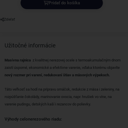
Pridať do košíka
Zdieľať
Užitočné informácie
Masívna rajnica
z kvalitnej nerezovej ocele s termoakumulačným dnom
zaistí úsporné, ekonomické a efektívne varenie
,
vďaka ktorému objavíte
nový rozmer pri varení, redukovaní štiav a mäsových výpekoch.
Táto veľkosť sa hodí na prípravu omáčok, redukcie z mäsa i zeleniny, na
rozpúšťanie čokolády, marinovanie ovocia, napr. hrušiek vo víne, na
varenie pudingu, detských kaší i rezancov do polievky.
Výhody celonerezového riadu: