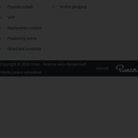
Pravidla sútaží
Vnitřní předpisy
VOP
Nastavenie cookies
Pozáručný servis
Ukončené produkty
Copyright © 2026 Orion - tvoríme vašu domácnosť
Vytvoril
Všetky práva vyhradené