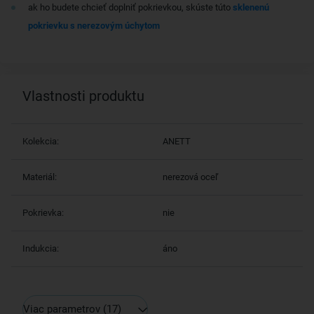
ak ho budete chcieť doplniť pokrievkou, skúste túto
sklenenú
pokrievku s nerezovým úchytom
Vlastnosti produktu
Kolekcia:
ANETT
Materiál:
nerezová oceľ
Pokrievka:
nie
Indukcia:
áno
Viac parametrov
(17)