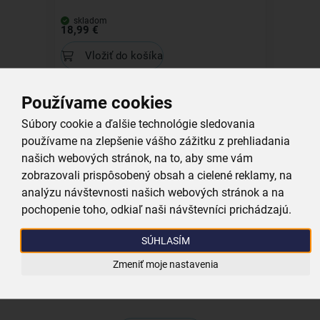
skladom
18,99 €
Vložiť do košíka
Používame cookies
Kolekcia
Súbory cookie a ďalšie technológie sledovania
používame na zlepšenie vášho zážitku z prehliadania
našich webových stránok, na to, aby sme vám
zobrazovali prispôsobený obsah a cielené reklamy, na
Cedidlo ANETT naparovací pr. 24 cm
analýzu návštevnosti našich webových stránok a na
pochopenie toho, odkiaľ naši návštevníci prichádzajú.
skladom
17,99 €
SÚHLASÍM
Vložiť do košíka
Zmeniť moje nastavenia