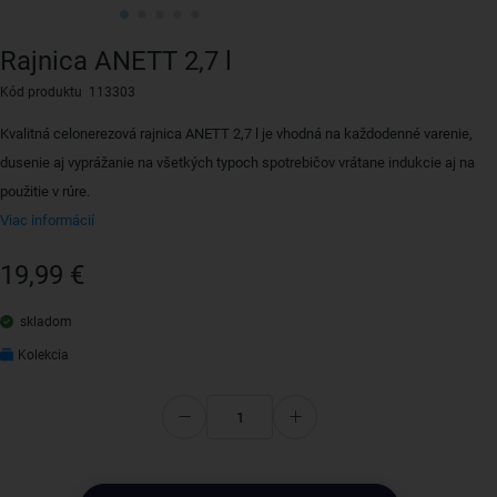
Rajnica ANETT 2,7 l
Kód produktu 113303
Kvalitná celonerezová rajnica ANETT 2,7 l je vhodná na každodenné varenie,
dusenie aj vyprážanie na všetkých typoch spotrebičov vrátane indukcie aj na
použitie v rúre.
Viac informácií
19,99 €
skladom
Kolekcia