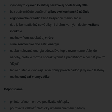
vyrobený
z vysoko kvalitnej nerezovej ocele triedy 304
bez obáv môžete používať
aj kovové kuchynské náčinie
ergonomické držadlo
zaistí bezpečnú manipuláciu
riad je kompatibilný so všetkými druhmi varných dosiek
vrátane
indukcie
možno v ňom zapekať aj
v rúre
silné sendvičové dno šetrí energiu
naakumulovaná energia odovzdáva teplo rovnomerne ďalej do
nádoby, preto je možné sporák vypnúť s predstihom a nechať pokrm
"dôjsť"
ľahké čistenie - vonkajší a vnútorný povrch nádob je vysoko leštený
možno
umývať v umývačke
Odporúčame:
pri intenzívnom ohreve používajte chňapky
používajte veľkosť platničky úmernú priemeru nádoby