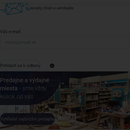
Vždy tu nájdete zaujímavé akcie, zľavy, nové produkty a
recepty, ktoré si zamilujete.
Váš e-mail
Prihlásiť sa k odberu
Predajne a výdajné
miesta
- sme vždy
kúsok od vás
Vyhľadať najbližšiu predajňu