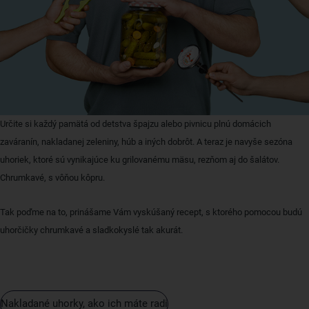
Určite si každý pamätá od detstva špajzu alebo pivnicu plnú domácich
zaváranín, nakladanej zeleniny, húb a iných dobrôt. A teraz je navyše sezóna
uhoriek, ktoré sú vynikajúce ku grilovanému mäsu, rezňom aj do šalátov.
Chrumkavé, s vôňou kôpru.
Tak poďme na to, prinášame Vám vyskúšaný recept, s ktorého pomocou budú
uhorčičky chrumkavé a sladkokyslé tak akurát.
Nakladané uhorky, ako ich máte radi