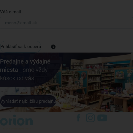
Váš e-mail
Prihlásiť sa k odberu
Predajne a výdajné
miesta
- sme vždy
kúsok od vás
Vyhľadať najbližšiu predajňu