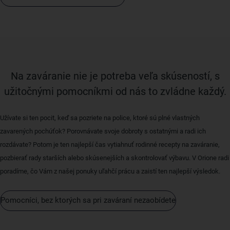
Na zaváranie nie je potreba veľa skúseností, s
užitočnými pomocníkmi od nás to zvládne každý.
Užívate si ten pocit, keď sa pozriete na police, ktoré sú plné vlastných
zavarených pochúťok? Porovnávate svoje dobroty s ostatnými a radi ich
rozdávate? Potom je ten najlepší čas vytiahnuť rodinné recepty na zaváranie,
pozbierať rady starších alebo skúsenejších a skontrolovať výbavu. V Orione radi
poradíme, čo Vám z našej ponuky uľahčí prácu a zaistí ten najlepší výsledok.
Pomocníci, bez ktorých sa pri zaváraní nezaobídete