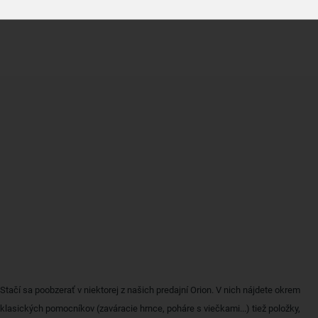
Stačí sa poobzerať v niektorej z našich predajní Orion. V nich nájdete okrem
klasických pomocníkov (zaváracie hrnce, poháre s viečkami...) tiež položky,