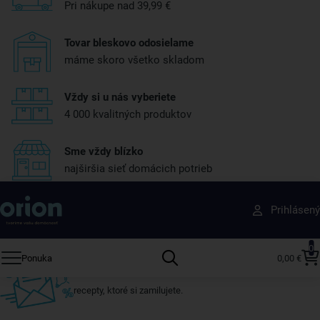
Pri nákupe nad 39,99 €
Tovar bleskovo odosielame
máme skoro všetko skladom
Vždy si u nás vyberiete
4 000 kvalitných produktov
Sme vždy blízko
najširšia sieť domácich potrieb
Získajte rady, recepty a tipy na zľavy skôr ako
Prihlásený
ktokoľvek iný
Prihláste sa k odberu nášho newslettera.
0
Ponuka
0,00 €
Vždy tu nájdete zaujímavé akcie, zľavy, nové produkty a
recepty, ktoré si zamilujete.