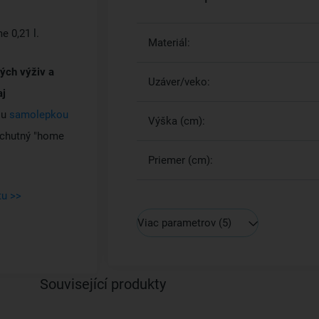
e 0,21 l.
Materiál:
ých výživ a
Uzáver/veko:
aj
ou
samolepkou
Výška (cm):
 chutný "home
Priemer (cm):
tu >>
Viac parametrov
(5)
Související produkty