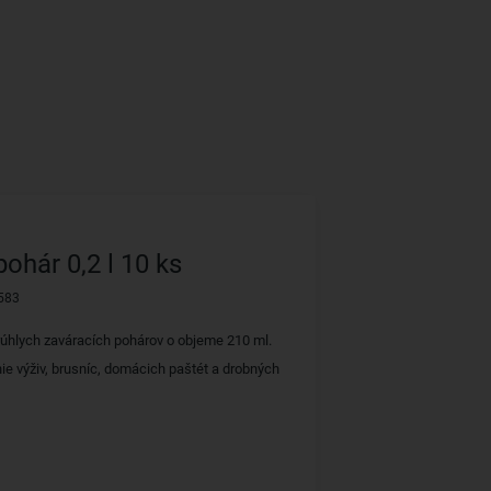
ohár 0,2 l 10 ks
583
úhlych zaváracích pohárov o objeme 210 ml.
ie výživ, brusníc, domácich paštét a drobných