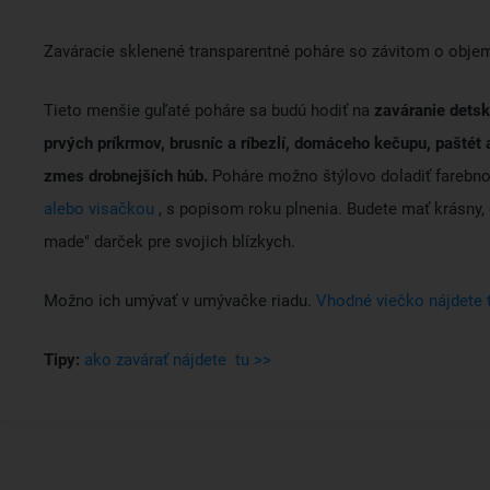
Zaváracie sklenené transparentné poháre so závitom o objem
Tieto menšie guľaté poháre sa budú hodiť na
zaváranie detsk
prvých príkrmov, brusníc a ríbezlí, domáceho kečupu, paštét 
zmes drobnejších húb.
Poháre možno štýlovo doladiť farebn
alebo visačkou
, s popisom roku plnenia. Budete mať krásny,
made" darček pre svojich blízkych.
Možno ich umývať v umývačke riadu.
Vhodné viečko nájdete 
Tipy:
ako zavárať nájdete tu >>