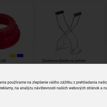
3/68
Zaváracie kliešte na poháre
skladom
5,99 €
vania používame na zlepšenie vášho zážitku z prehliadania naš
íka
Vložiť do košíka
reklamy, na analýzu návštevnosti našich webových stránok a na