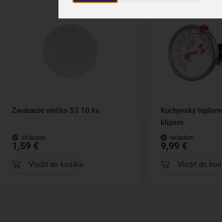
Zaváracie viečko 53 10 ks
Kuchynský teplome
klipom
skladom
skladom
1,59 €
9,99 €
Vložiť do košíka
Vložiť do koš