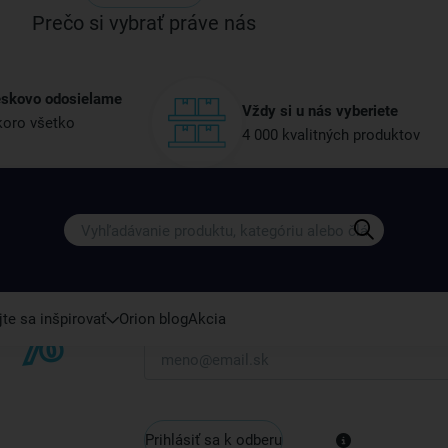
Prečo si vybrať práve nás
eskovo odosielame
Vždy si u nás vyberiete
oro všetko
4 000 kvalitných produktov
Získajte rady, recepty a tipy na zľ
Prihláste sa k odberu nášho newslettera.
Vždy tu nájdete zaujímavé akcie, zľavy, nové p
te sa inšpirovať
Orion blog
Akcia
Váš e-mail
Prihlásiť sa k odberu