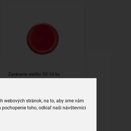
Zaváracie viečko 53 10 ks
skladom
1,59 €
ich webových stránok, na to, aby sme vám
Vložiť do košíka
 pochopenie toho, odkiaľ naši návštevníci