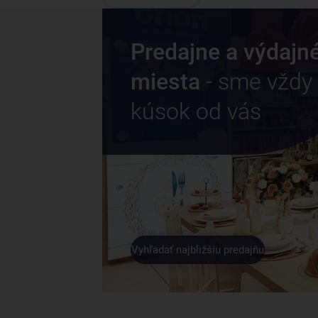
Predajne a výdajn
miesta
- sme vždy
kúsok od vás
Vyhľadať najbližšiu predajňu