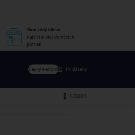
Sme vždy blízko
najširšia sieť domácich
potrieb
avy skôr ako ktokoľvek iný
Český e-shop
Prihlásený
rodukty a recepty, ktoré si zamilujete.
0
0,00 €