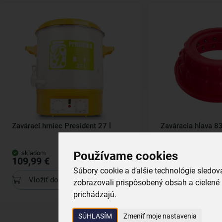
Zavárací hrniec President 27 l
Zaváracia hlava 8
skladom
skladom
Používame cookies
109,99 €
4,99 €
Súbory cookie a ďalšie technológie sledo
Vložiť do košíka
Vložiť do koš
zobrazovali prispôsobený obsah a cielené 
prichádzajú.
SÚHLASÍM
Zmeniť moje nastavenia