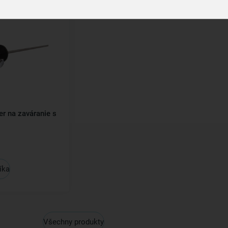
r na zaváranie s
íka
Všechny produkty