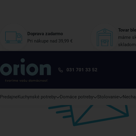
Tovar bl
Doprava zadarmo
máme sk
Pri nákupe nad 39,99 €
skladom
031 701 33 52
Predajne
Kuchynské potreby
Domáce potreby
Stolovanie
Nechaj