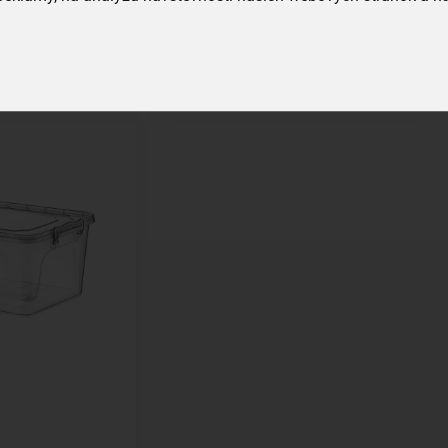
skladom
1,59 €
íka
Vložiť do košíka