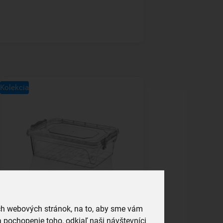
Kolekcia
Box MULTI 6 l
ich webových stránok, na to, aby sme vám
 pochopenie toho, odkiaľ naši návštevníci