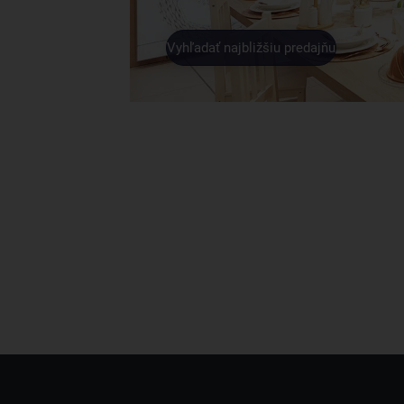
Vyhľadať najbližšiu predajňu