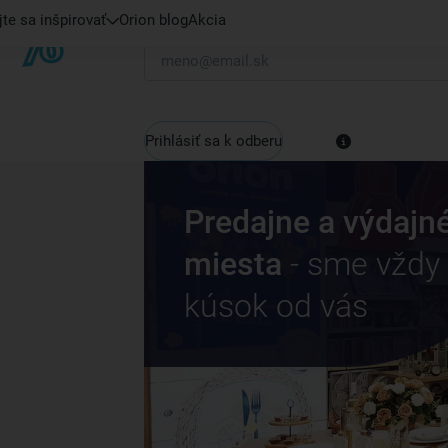
te sa inšpirovať
Orion blog
Akcia
Váš e-mail
Prihlásiť sa k odberu
Predajne a výdajn
miesta
- sme vždy
kúsok od vás