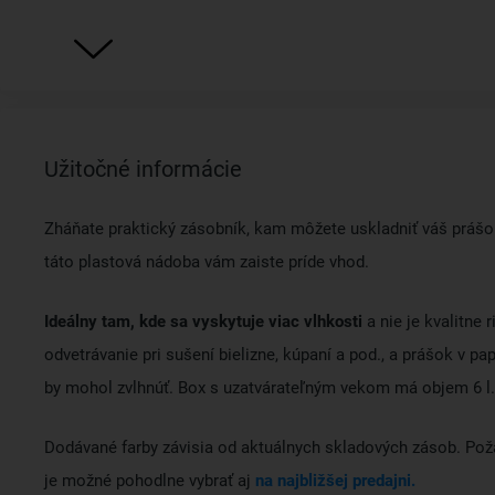
Užitočné informácie
Zháňate praktický zásobník, kam môžete uskladniť váš prášok
táto plastová nádoba vám zaiste príde vhod.
Ideálny tam, kde sa vyskytuje viac vlhkosti
a nie je kvalitne 
odvetrávanie pri sušení bielizne, kúpaní a pod., a prášok v pap
by mohol zvlhnúť. Box s uzatvárateľným vekom má objem 6 l.
Dodávané farby závisia od aktuálnych skladových zásob. Po
je možné pohodlne vybrať aj
na najbližšej predajni.