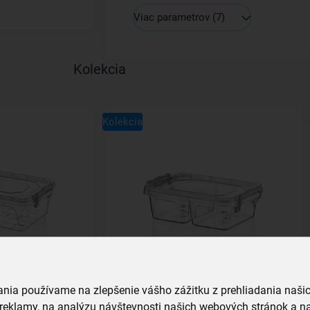
Viac parametrov
(7)
Kolekcia
Kolekcia
2 l
Box MULTI nízky dvojdielny 0,5 l
vania používame na zlepšenie vášho zážitku z prehliadania naš
reklamy, na analýzu návštevnosti našich webových stránok a na