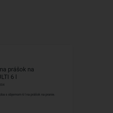
na prášok na
LTI 6 l
004
oba s objemom 6 l na prášok na pranie.