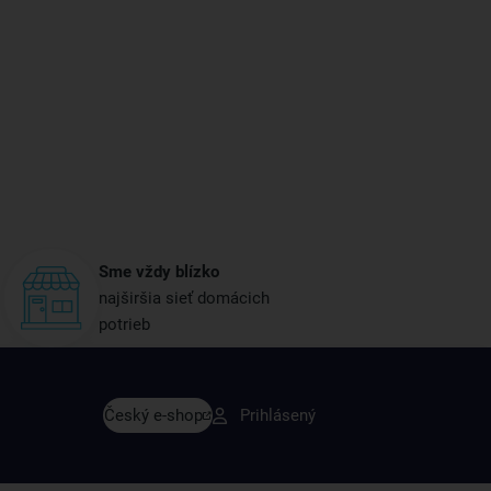
Sme vždy blízko
najširšia sieť domácich
potrieb
avy skôr ako ktokoľvek iný
Český e-shop
Prihlásený
rodukty a recepty, ktoré si zamilujete.