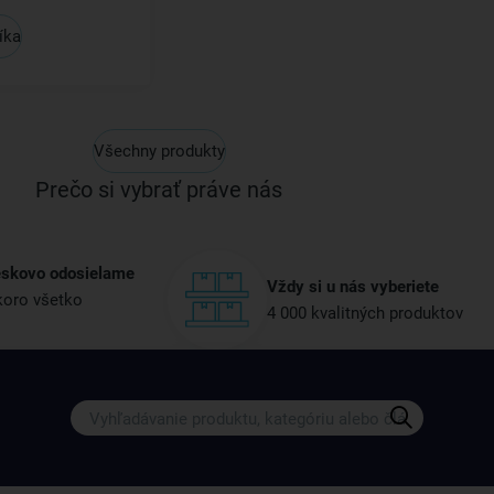
íka
Všechny produkty
Prečo si vybrať práve nás
eskovo odosielame
Vždy si u nás vyberiete
oro všetko
4 000 kvalitných produktov
Získajte rady, recepty a tipy na zľ
Prihláste sa k odberu nášho newslettera.
Vždy tu nájdete zaujímavé akcie, zľavy, nové p