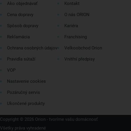
Ako objednávať
Kontakt
Cena dopravy
O nás ORION
Spôsob dopravy
Kariéra
Reklamácia
Franchising
Ochrana osobných údajov
Velkoobchod Orion
Pravidla sútaží
Vnitřní předpisy
VOP
Nastavenie cookies
Pozáručný servis
Ukončené produkty
Copyright © 2026 Orion - tvoríme vašu domácnosť
Všetky práva vyhradené