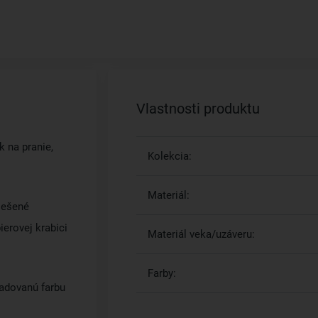
Vlastnosti produktu
 na pranie,
Kolekcia:
Materiál:
riešené
ierovej krabici
Materiál veka/uzáveru:
Farby:
žadovanú farbu