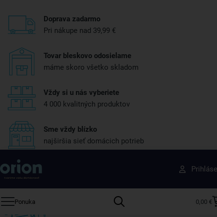
Doprava zadarmo
Pri nákupe nad 39,99 €
Tovar bleskovo odosielame
máme skoro všetko skladom
Vždy si u nás vyberiete
4 000 kvalitných produktov
Sme vždy blízko
najširšia sieť domácich potrieb
Získajte rady, recepty a tipy na zľavy skôr ako
Prihlás
ktokoľvek iný
Prihláste sa k odberu nášho newslettera.
Ponuka
0,00 €
Vždy tu nájdete zaujímavé akcie, zľavy, nové produkty a