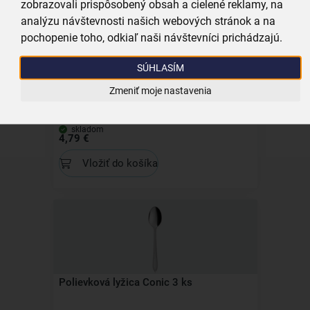
zobrazovali prispôsobený obsah a cielené reklamy, na
analýzu návštevnosti našich webových stránok a na
pochopenie toho, odkiaľ naši návštevníci prichádzajú.
SÚHLASÍM
Zmeniť moje nastavenia
Polievková lyžica Plain 3 ks
skladom
4,79 €
Vložiť do košíka
Polievková lyžica Conic 3 ks