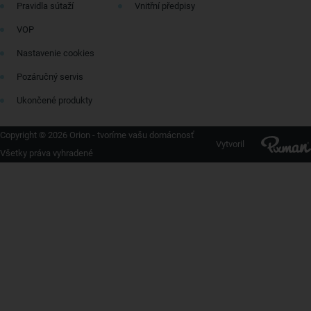
Pravidla sútaží
Vnitřní předpisy
VOP
Nastavenie cookies
Pozáručný servis
Ukončené produkty
Copyright © 2026 Orion - tvoríme vašu domácnosť
Vytvoril
Všetky práva vyhradené