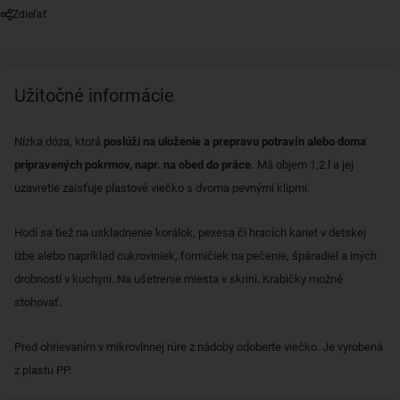
Zdieľať
Užitočné informácie
Nízka dóza, ktorá
poslúži na uloženie a prepravu potravín alebo doma
pripravených pokrmov, napr. na obed do práce.
Má objem 1,2 l a jej
uzavretie zaisťuje plastové viečko s dvoma pevnými klipmi.
Hodí sa tiež na uskladnenie korálok, pexesa či hracích kariet v detskej
izbe alebo napríklad cukroviniek, formičiek na pečenie, špáradiel a iných
drobností v kuchyni. Na ušetrenie miesta v skrini. Krabičky možné
stohovať.
Pred ohrievaním v mikrovlnnej rúre z nádoby odoberte viečko. Je vyrobená
z plastu PP.