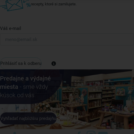
recepty, ktoré si zamilujete.
Váš e-mail
Prihlásiť sa k odberu
Predajne a výdajné
miesta
- sme vždy
kúsok od vás
Vyhľadať najbližšiu predajňu