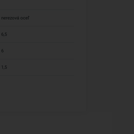
nerezová oceľ
6,5
6
1,5