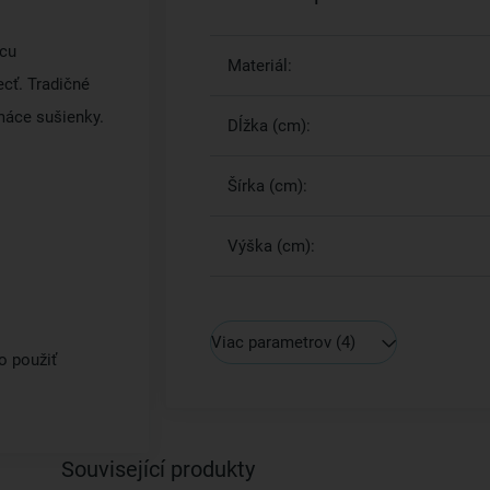
bcu
Materiál:
ecť. Tradičné
máce sušienky.
Dĺžka (cm):
Šírka (cm):
Výška (cm):
Viac parametrov
(4)
o použiť
Související produkty