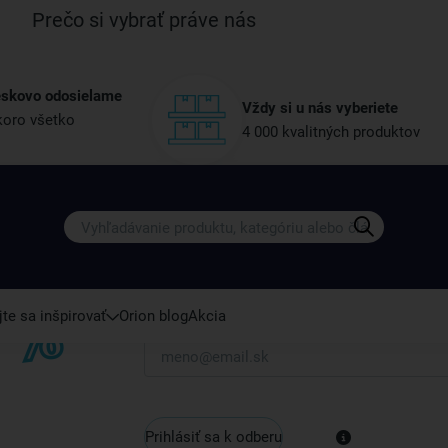
Prečo si vybrať práve nás
eskovo odosielame
Vždy si u nás vyberiete
oro všetko
4 000 kvalitných produktov
Získajte rady, recepty a tipy na zľ
Prihláste sa k odberu nášho newslettera.
Vždy tu nájdete zaujímavé akcie, zľavy, nové p
te sa inšpirovať
Orion blog
Akcia
Váš e-mail
Prihlásiť sa k odberu