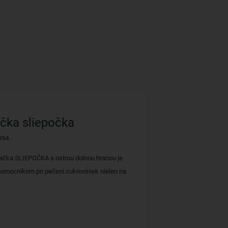
čka sliepočka
994
ačka SLIEPOČKA s ostrou dolnou hranou je
omocníkom pri pečení cukroviniek nielen na