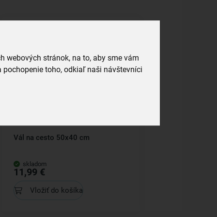
ich webových stránok, na to, aby sme vám
 pochopenie toho, odkiaľ naši návštevníci
Vál na cesto 50x40 cm
skladom
11,99 €
Vložiť do košíka