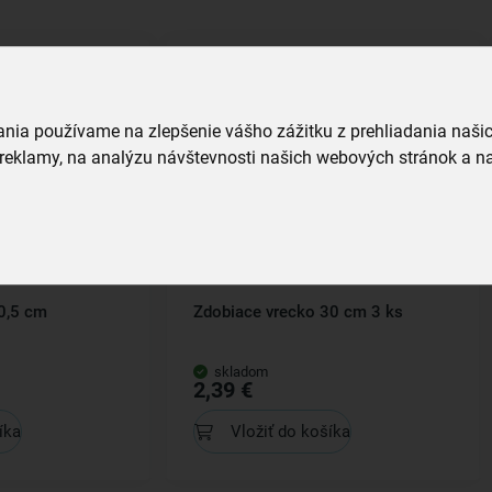
vania používame na zlepšenie vášho zážitku z prehliadania naš
reklamy, na analýzu návštevnosti našich webových stránok a na
0,5 cm
Zdobiace vrecko 30 cm 3 ks
skladom
2,39 €
íka
Vložiť do košíka