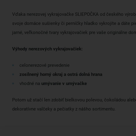
Vďaka nerezovej vykrajovačke SLIEPOČKA od českého výro
svoje domáce sušienky či perníčky hladko vykrojíte a dáte pi
jarné, veľkonočné tvary vykrajovačiek pre vaše originálne do
Výhody nerezových vykrajovačiek:
celonerezové prevedenie
zosilnený horný okraj a ostrá dolná hrana
vhodné na
umývanie v umývačke
Potom už stačí len zdobiť bielkovou polevou, čokoládou aleb
dekoratívne valčeky a pečiatky z nášho sortimentu.