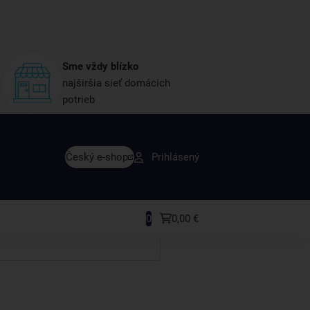
Sme vždy blízko
najširšia sieť domácich
potrieb
avy skôr ako ktokoľvek iný
Český e-shop
Prihlásený
rodukty a recepty, ktoré si zamilujete.
0
0,00 €