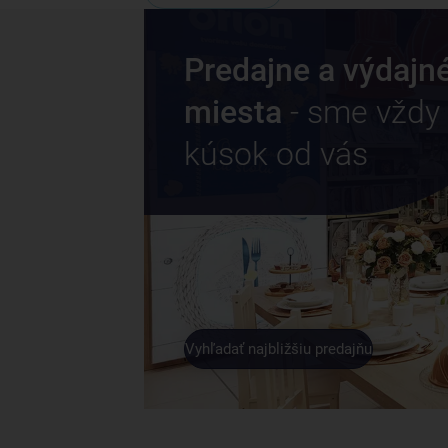
Predajne a výdajn
miesta
- sme vždy
kúsok od vás
Vyhľadať najbližšiu predajňu