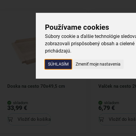
Používame cookies
Súbory cookie a ďalšie technológie sledo
zobrazovali prispôsobený obsah a cielené 
prichádzajú.
SÚHLASÍM
Zmeniť moje nastavenia
Doska na cesto 70x49,5 cm
Valček na cesto 2
skladom
skladom
33,99 €
6,79 €
Vložiť do košíka
Vložiť do koš