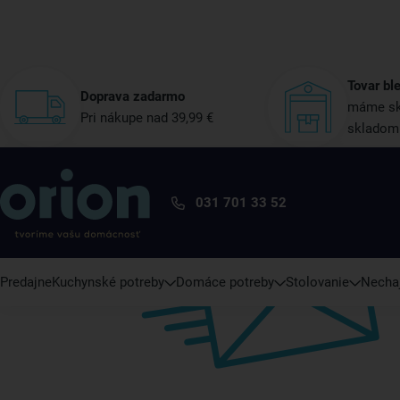
Tovar bl
Doprava zadarmo
máme sk
Pri nákupe nad 39,99 €
skladom
031 701 33 52
Predajne
Kuchynské potreby
Domáce potreby
Stolovanie
Nechaj