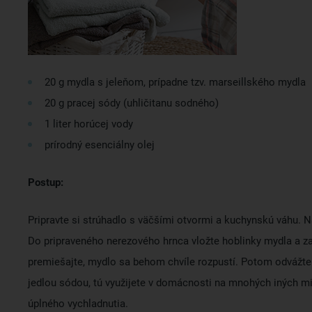
20 g mydla s jeleňom, prípadne tzv. marseillského mydla
20 g pracej sódy (uhličitanu sodného)
1 liter horúcej vody
prírodný esenciálny olej
Postup:
Pripravte si strúhadlo s väčšími otvormi a kuchynskú váhu. N
Do pripraveného nerezového hrnca vložte hoblinky mydla a za
premiešajte, mydlo sa behom chvíle rozpustí. Potom odvážte pr
jedlou sódou, tú využijete v domácnosti na mnohých iných mi
úplného vychladnutia.