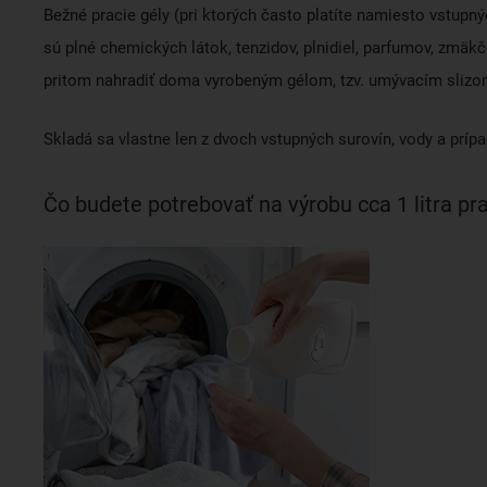
Bežné pracie gély (pri ktorých často platíte namiesto vstup
sú plné chemických látok, tenzidov, plnidiel, parfumov, zmäk
pritom nahradiť doma vyrobeným gélom, tzv. umývacím slizom,
Skladá sa vlastne len z dvoch vstupných surovín, vody a príp
Čo budete potrebovať na výrobu cca 1 litra pr