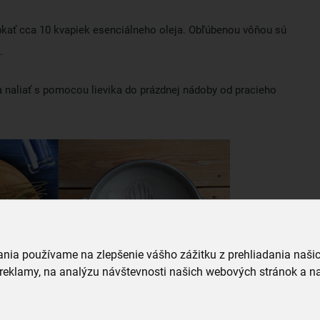
apkať cca 10 kvapiek esenciálneho oleja. Obľúbenou vôňou sú
.
u a naliať s pomocou lievika do prázdnej nádoby od pracieho
vania používame na zlepšenie vášho zážitku z prehliadania naš
reklamy, na analýzu návštevnosti našich webových stránok a na