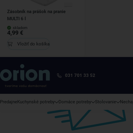
Zásobník na prášok na pranie
MULTI 6 l
skladom
4,99 €
Vložiť do košíka
031 701 33 52
Predajne
Kuchynské potreby
Domáce potreby
Stolovanie
Nechaj