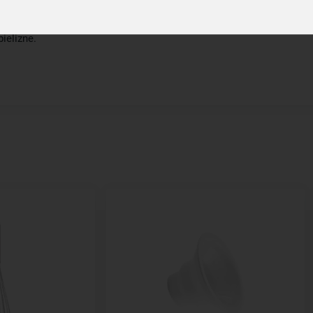
, cca 2-3 lyžice pracieho gélu na 5-6 kg bielizne a spustite
ielizne.