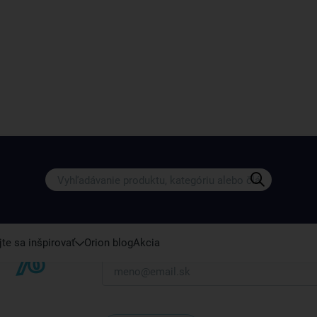
Získajte rady, recepty a tipy na zľ
Prihláste sa k odberu nášho newslettera.
Vždy tu nájdete zaujímavé akcie, zľavy, nové p
te sa inšpirovať
Orion blog
Akcia
Váš e-mail