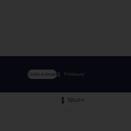
avy skôr ako ktokoľvek iný
Český e-shop
Prihlásený
rodukty a recepty, ktoré si zamilujete.
0
0,00 €