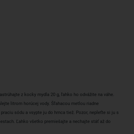
astrúhajte z kocky mydla 20 g, ľahko ho odvážite na váhe.
lejte litrom horúcej vody. Šľahacou metlou riadne
aciu sódu a vsypte ju do hrnca tiež. Pozor, nepleťte si ju s
estach. Ľahko všetko premiešajte a nechajte stáť až do