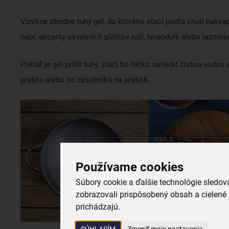
Vznikne stredne tuhý gél, do ktorého stačí podľa chuti nakv
napr. akcenty okvetných plátkov ruží, levandule alebo jazmínu
Pokiaľ je gél príliš tuhý, stačí ho ľahko nariediť čistou vodo
prášku alebo do zásobníka na prášok.
Používame cookies
Súbory cookie a ďalšie technológie sledo
zobrazovali prispôsobený obsah a cielené 
prichádzajú.