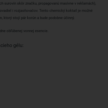
ných surovín skôr značku, propagovanú masívne v reklamách),
čovadiel i rozjasňovačov. Tento chemický koktail je možné
 ktorý stojí pár korún a bude podobne účinný.
adne obľúbenej vonnej esencie.
acieho gélu: