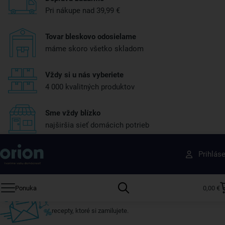
Pri nákupe nad 39,99 €
Tovar bleskovo odosielame
máme skoro všetko skladom
Vždy si u nás vyberiete
4 000 kvalitných produktov
Sme vždy blízko
najširšia sieť domácich potrieb
Získajte rady, recepty a tipy na zľavy skôr ako
Prihlás
ktokoľvek iný
Prihláste sa k odberu nášho newslettera.
Ponuka
0,00 €
Vždy tu nájdete zaujímavé akcie, zľavy, nové produkty a
recepty, ktoré si zamilujete.