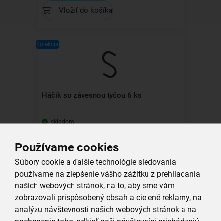
Vložiť do košíka
Kolekcia
Háčik so závesnou tyčou 6 ks
skladom
3,99 €
Používame cookies
Vložiť do košíka
Súbory cookie a ďalšie technológie sledovania
používame na zlepšenie vášho zážitku z prehliadania
Kolekcia
našich webových stránok, na to, aby sme vám
zobrazovali prispôsobený obsah a cielené reklamy, na
analýzu návštevnosti našich webových stránok a na
pochopenie toho, odkiaľ naši návštevníci prichádzajú.