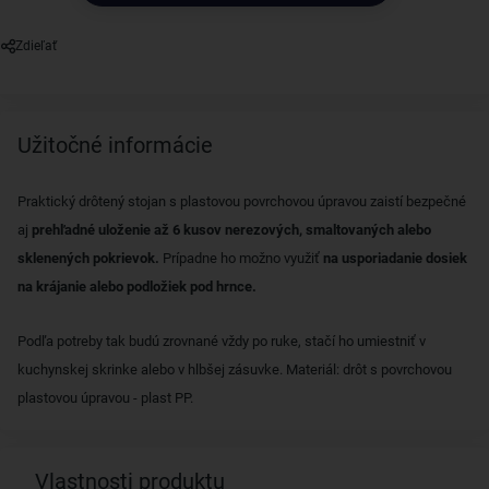
Zdieľať
Užitočné informácie
Praktický drôtený stojan s plastovou povrchovou úpravou zaistí bezpečné
aj
prehľadné uloženie až 6 kusov nerezových, smaltovaných alebo
sklenených pokrievok.
Prípadne ho možno využiť
na usporiadanie dosiek
na krájanie alebo podložiek pod hrnce.
Podľa potreby tak budú zrovnané vždy po ruke, stačí ho umiestniť v
kuchynskej skrinke alebo v hlbšej zásuvke. Materiál: drôt s povrchovou
plastovou úpravou - plast PP.
Vlastnosti produktu