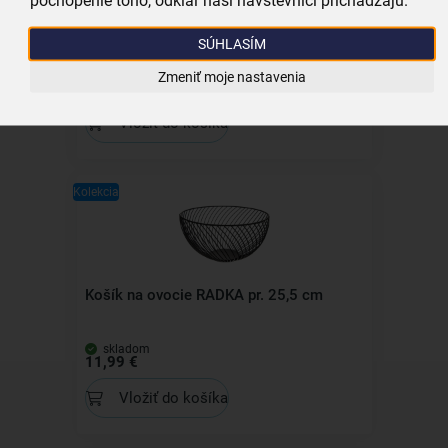
Odkvapkávač na riad RADKA s podnosom
2 poschodia
SÚHLASÍM
skladom
Zmeniť moje nastavenia
21,99 €
Vložiť do košíka
Kolekcia
Košík na ovocie RADKA pr. 25,5 cm
skladom
11,99 €
Vložiť do košíka