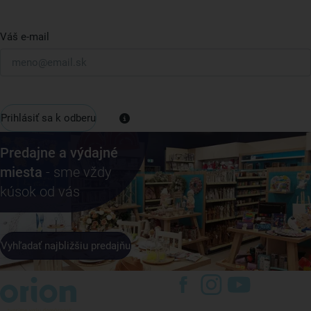
Váš e-mail
Prihlásiť sa k odberu
Predajne a výdajné
miesta
- sme vždy
kúsok od vás
Vyhľadať najbližšiu predajňu