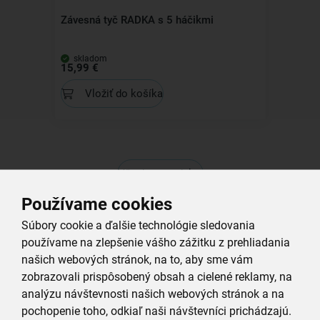
Závesná tyč RADKA s 5 háčikmi
skladom
15,99 €
Vložiť do košíka
Všechny produkty
Související produkty
Používame cookies
Súbory cookie a ďalšie technológie sledovania
používame na zlepšenie vášho zážitku z prehliadania
Kolekcia
našich webových stránok, na to, aby sme vám
zobrazovali prispôsobený obsah a cielené reklamy, na
analýzu návštevnosti našich webových stránok a na
pochopenie toho, odkiaľ naši návštevníci prichádzajú.