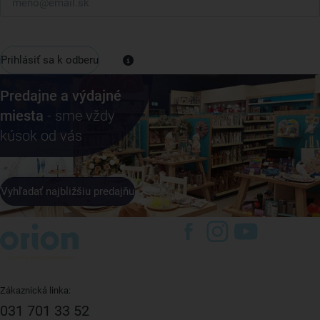
Prihlásiť sa k odberu
Predajne a výdajné
miesta
- sme vždy
kúsok od vás
Vyhľadať najbližšiu predajňu
Zákaznická linka:
031 701 33 52