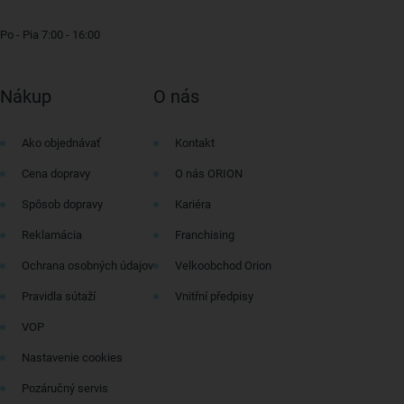
Po - Pia 7:00 - 16:00
Nákup
O nás
Ako objednávať
Kontakt
Cena dopravy
O nás ORION
Spôsob dopravy
Kariéra
Reklamácia
Franchising
Ochrana osobných údajov
Velkoobchod Orion
Pravidla sútaží
Vnitřní předpisy
VOP
Nastavenie cookies
Pozáručný servis