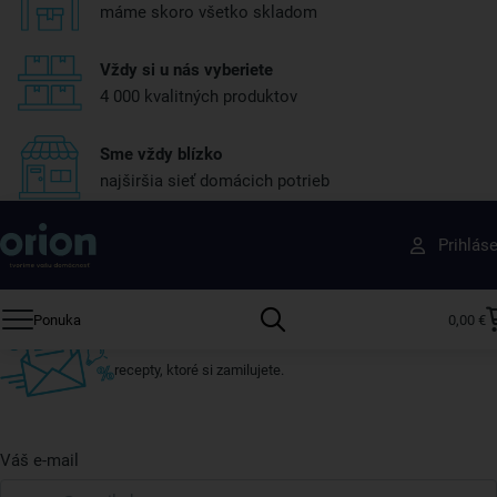
máme skoro všetko skladom
Vždy si u nás vyberiete
4 000 kvalitných produktov
Sme vždy blízko
najširšia sieť domácich potrieb
Získajte rady, recepty a tipy na zľavy skôr ako
Prihlás
ktokoľvek iný
Prihláste sa k odberu nášho newslettera.
Ponuka
0,00 €
Vždy tu nájdete zaujímavé akcie, zľavy, nové produkty a
recepty, ktoré si zamilujete.
Váš e-mail