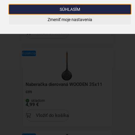
Naberačka BLACKLINE 30x10 cm
SÚHLASÍM
skladom
Zmeniť moje nastavenia
4,49 €
Vložiť do košíka
Kolekcia
Naberačka dierovaná WOODEN 35x11
cm
skladom
4,99 €
Vložiť do košíka