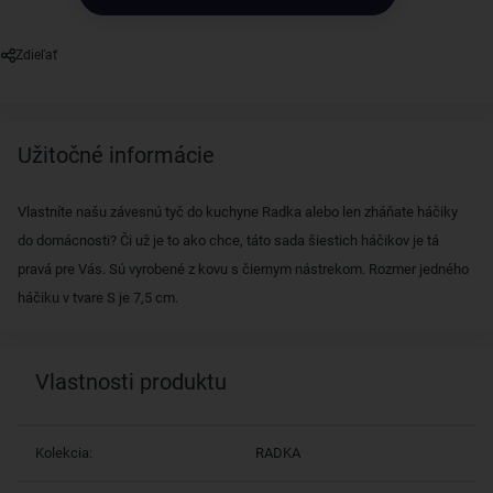
Zdieľať
Užitočné informácie
Vlastníte našu závesnú tyč do kuchyne Radka alebo len zháňate háčiky
do domácnosti? Či už je to ako chce, táto sada šiestich háčikov je tá
pravá pre Vás. Sú vyrobené z kovu s čiernym nástrekom. Rozmer jedného
háčiku v tvare S je 7,5 cm.
Vlastnosti produktu
Kolekcia:
RADKA