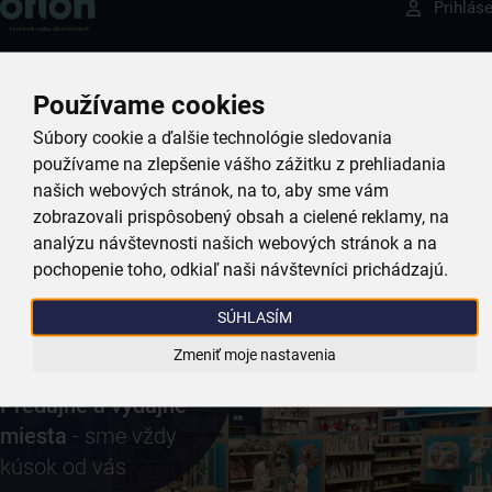
Prihlás
ktokoľvek iný
Prihláste sa k odberu nášho newslettera.
Ponuka
0,00 €
Používame cookies
Vždy tu nájdete zaujímavé akcie, zľavy, nové produkty a
recepty, ktoré si zamilujete.
Súbory cookie a ďalšie technológie sledovania
používame na zlepšenie vášho zážitku z prehliadania
našich webových stránok, na to, aby sme vám
zobrazovali prispôsobený obsah a cielené reklamy, na
Váš e-mail
analýzu návštevnosti našich webových stránok a na
pochopenie toho, odkiaľ naši návštevníci prichádzajú.
SÚHLASÍM
Prihlásiť sa k odberu
Zmeniť moje nastavenia
Predajne a výdajné
miesta
- sme vždy
kúsok od vás