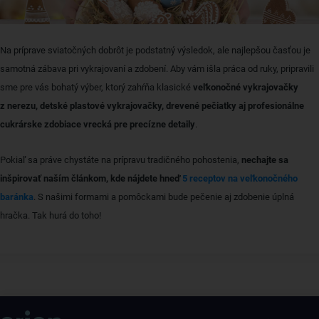
Na príprave sviatočných dobrôt je podstatný výsledok, ale najlepšou časťou je
samotná zábava pri vykrajovaní a zdobení. Aby vám išla práca od ruky, pripravili
sme pre vás bohatý výber, ktorý zahŕňa klasické
veľkonočné vykrajovačky
z nerezu, detské plastové vykrajovačky, drevené pečiatky aj profesionálne
cukrárske zdobiace vrecká pre precízne detaily
.
Pokiaľ sa práve chystáte na prípravu tradičného pohostenia,
nechajte sa
inšpirovať naším článkom, kde nájdete hneď
5 receptov na veľkonočného
baránka
. S našimi formami a pomôckami bude pečenie aj zdobenie úplná
hračka. Tak hurá do toho!
Získajte rady, recepty a tipy na zľavy skôr ako