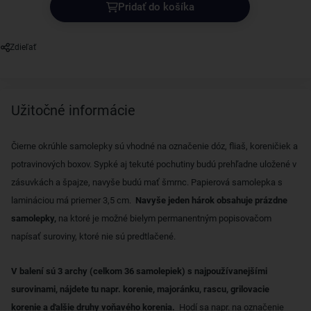
Pridať do košíka
Zdieľať
Užitočné informácie
Čierne okrúhle samolepky sú vhodné na označenie dóz, fliaš, koreničiek a
potravinových boxov. Sypké aj tekuté pochutiny budú prehľadne uložené v
zásuvkách a špajze, navyše budú mať šmrnc. Papierová samolepka s
lamináciou má priemer 3,5 cm.
Navyše jeden hárok obsahuje prázdne
samolepky,
na ktoré je možné bielym permanentným popisovačom
napísať suroviny, ktoré nie sú predtlačené.
V balení sú 3 archy (celkom 36 samolepiek) s najpoužívanejšími
surovinami, nájdete tu napr. korenie, majoránku, rascu, grilovacie
korenie a ďalšie druhy voňavého korenia.
Hodí sa napr. na označenie