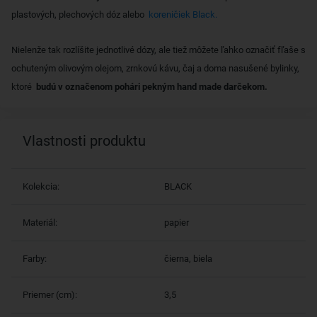
plastových, plechových dóz alebo
koreničiek Black.
Nielenže tak rozlíšite jednotlivé dózy, ale tiež môžete ľahko označiť fľaše s
ochuteným olivovým olejom, zrnkovú kávu, čaj a doma nasušené bylinky,
ktoré
budú v označenom pohári pekným hand made darčekom.
Vlastnosti produktu
Kolekcia:
BLACK
Materiál:
papier
Farby:
čierna, biela
Priemer (cm):
3,5