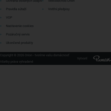
Ochrana osobných údajov
Velkoobchod Orion
Pravidla sútaží
Vnitřní předpisy
VOP
Nastavenie cookies
Pozáručný servis
Ukončené produkty
Copyright © 2026 Orion - tvoríme vašu domácnosť
Vytvoril
Všetky práva vyhradené