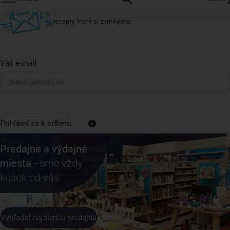
Vždy tu nájdete zaujímavé akcie, zľavy, nové produkty a
recepty, ktoré si zamilujete.
Váš e-mail
Prihlásiť sa k odberu
Predajne a výdajné
miesta
- sme vždy
kúsok od vás
Vyhľadať najbližšiu predajňu