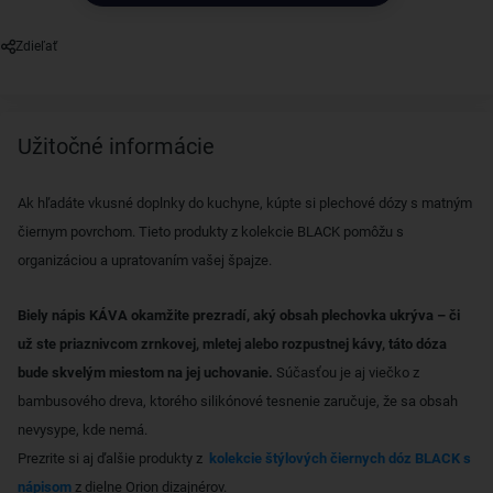
Zdieľať
Užitočné informácie
Ak hľadáte vkusné doplnky do kuchyne, kúpte si plechové dózy s matným
čiernym povrchom. Tieto produkty z kolekcie BLACK pomôžu s
organizáciou a upratovaním vašej špajze.
Biely nápis KÁVA okamžite prezradí, aký obsah plechovka ukrýva – či
už ste priaznivcom zrnkovej, mletej alebo rozpustnej kávy, táto dóza
bude skvelým miestom na jej uchovanie.
Súčasťou je aj viečko z
bambusového dreva, ktorého silikónové tesnenie zaručuje, že sa obsah
nevysype, kde nemá.
Prezrite si aj ďalšie produkty z
kolekcie štýlových čiernych dóz BLACK s
nápisom
z dielne Orion dizajnérov.