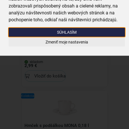
zobrazovali prispôsobený obsah a cielené reklamy, na
analýzu návštevnosti našich webových stránok a na
pochopenie toho, odkiaľ naši návštevníci prichádzajú.
SÚHLASÍM
Zmeniť moje nastavenia
Kuchynská odmerka na kávu 6 g
skladom
2,99 €
Vložiť do košíka
Kolekcia
Hrnček s podšálkou MONA 0,18 l