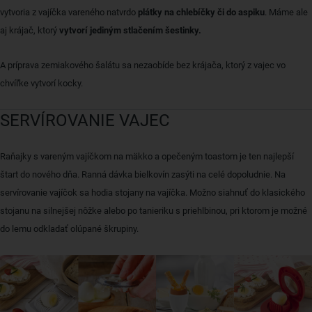
vytvoria z vajíčka vareného natvrdo
plátky na chlebíčky či do aspiku
. Máme ale
aj krájač, ktorý
vytvorí jediným stlačením šestinky.
A príprava zemiakového šalátu sa nezaobíde bez krájača, ktorý z vajec vo
chvíľke vytvorí kocky.
SERVÍROVANIE VAJEC
Raňajky s vareným vajíčkom na mäkko a opečeným toastom je ten najlepší
štart do nového dňa. Ranná dávka bielkovín zasýti na celé dopoludnie. Na
servírovanie vajíčok sa hodia stojany na vajíčka. Možno siahnuť do klasického
stojanu na silnejšej nôžke alebo po tanieriku s priehlbinou, pri ktorom je možné
do lemu odkladať olúpané škrupiny.