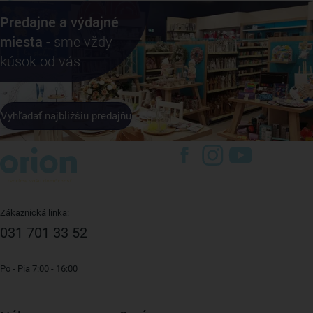
Predajne a výdajné
miesta
- sme vždy
kúsok od vás
Vyhľadať najbližšiu predajňu
Zákaznická linka:
031 701 33 52
Po - Pia 7:00 - 16:00