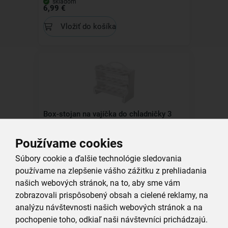
skladom
6,99 €
Vložiť do košíka
Box-stojan na vajíčka do chladničky 3
poschodia
Používame cookies
skladom
7,59 €
Súbory cookie a ďalšie technológie sledovania
Vložiť do košíka
používame na zlepšenie vášho zážitku z prehliadania
našich webových stránok, na to, aby sme vám
zobrazovali prispôsobený obsah a cielené reklamy, na
Kolekcia
analýzu návštevnosti našich webových stránok a na
pochopenie toho, odkiaľ naši návštevníci prichádzajú.