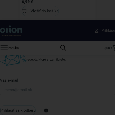
6,99 €
Vložiť do košíka
Získajte rady, recepty a tipy na zľavy skôr ako
Prihlás
ktokoľvek iný
Prihláste sa k odberu nášho newslettera.
Ponuka
0,00 €
Vždy tu nájdete zaujímavé akcie, zľavy, nové produkty a
recepty, ktoré si zamilujete.
Váš e-mail
Prihlásiť sa k odberu