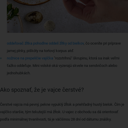
oddeľovač žĺtka pohodlne oddelí žĺtky od bielkov
, čo oceníte pri príprave
jarnej plnky, piškóty na tortový korpus atď.
nožnice na prepeličie vajíčka
"rozstrihnú" škrupinu, ktorá sa inak veľmi
ťažko oddeľuje. Mini volské oká vyzerajú skvele na sendvičoch alebo
jednohubkách.
Ako spoznať, že je vajce čerstvé?
Čerstvé vajcia má pevný, pekne vypuklý žĺtok a priehľadný hustý bielok. Čím je
vajíčko staršie, tým tekutejší má žĺtok. U vajec z obchodu sa dá orientovať
podľa minimálnej trvanlivosti, tá je väčšinou 28 dní od dátumu znášky.