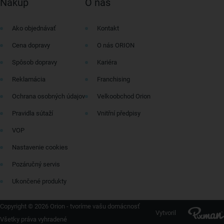
Nákup
O nás
Ako objednávať
Kontakt
Cena dopravy
O nás ORION
Spôsob dopravy
Kariéra
Reklamácia
Franchising
Ochrana osobných údajov
Velkoobchod Orion
Pravidla sútaží
Vnitřní předpisy
VOP
Nastavenie cookies
Pozáručný servis
Ukončené produkty
Copyright © 2026 Orion - tvoríme vašu domácnosť
Vytvoril
Všetky práva vyhradené