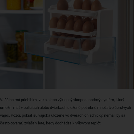
Väčšina má priehlbiny, veko alebo výklopný viacposchodový systém, ktorý
umožní mať v policiach alebo dvierkach uložené potrebné množstvo čerstvých
vajec. Pozor, pokiaľ sú vajíčka uložené vo dverách chladničky, nemali by sa
často otvárať, zvlášť v lete, kedy dochádza k výkyvom teplôt.