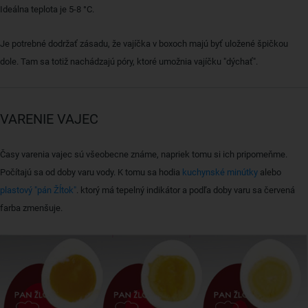
Ideálna teplota je 5-8 °C.
Je potrebné dodržať zásadu, že vajíčka v boxoch majú byť uložené špičkou
dole. Tam sa totiž nachádzajú póry, ktoré umožnia vajíčku "dýchať".
VARENIE VAJEC
Časy varenia vajec sú všeobecne známe, napriek tomu si ich pripomeňme.
Počítajú sa od doby varu vody. K tomu sa hodia
kuchynské minútky
alebo
plastový "pán Žĺtok"
. ktorý má tepelný indikátor a podľa doby varu sa červená
farba zmenšuje.