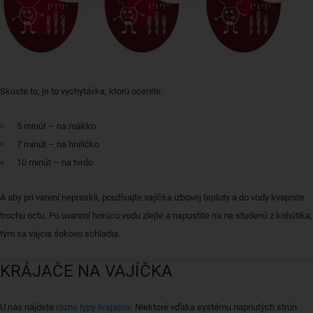
Skúste to, je to vychytávka, ktorú oceníte.
5 minút – na mäkko
7 minút – na hniličko
10 minút – na tvrdo
A aby pri varení nepraskli, používajte vajíčka izbovej teploty a do vody kvapnite
trochu octu. Po uvarení horúcu vodu zlejte a napustite na ne studenú z kohútika,
tým sa vajcia šokovo schladia.
KRÁJAČE NA VAJÍČKA
U nás nájdete
rôzne typy krájačov
. Niektoré vďaka systému napnutých strún