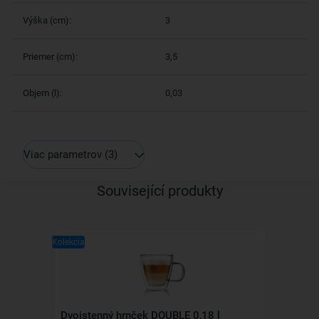
Výška (cm):
3
Priemer (cm):
3,5
Objem (l):
0,03
Viac parametrov
(3)
Související produkty
Kolekcia
Dvojstenný hrnček DOUBLE 0,18 l