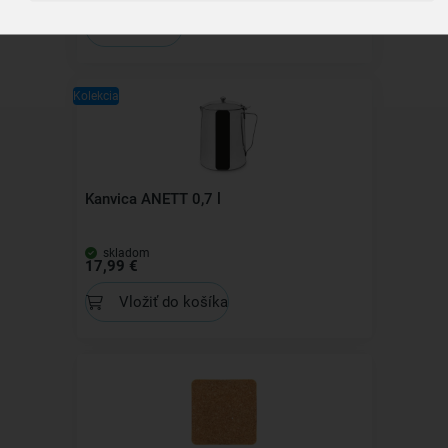
Zobraziť detail
Kolekcia
Kanvica ANETT 0,7 l
skladom
17,99 €
Vložiť do košíka