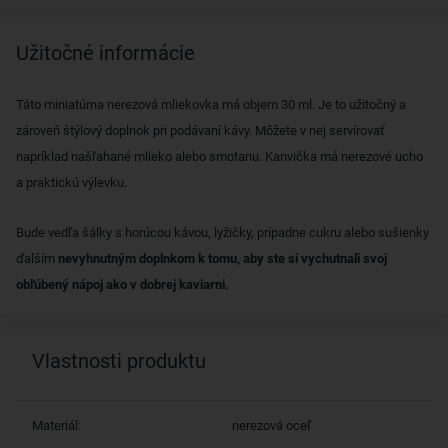
Užitočné informácie
Táto miniatúrna nerezová mliekovka má objem 30 ml. Je to užitočný a
zároveň štýlový doplnok pri podávaní kávy. Môžete v nej servírovať
napríklad našľahané mlieko alebo smotanu. Kanvička má nerezové ucho
a praktickú výlevku.
Bude vedľa šálky s horúcou kávou, lyžičky, prípadne cukru alebo sušienky
ďalším
nevyhnutným doplnkom k tomu, aby ste si vychutnali svoj
obľúbený nápoj ako v dobrej kaviarni.
Vlastnosti produktu
Materiál:
nerezová oceľ