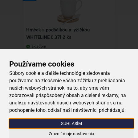
Hrnček s podšálkou a lyžičkou
WHITELINE 0,37l 2 ks
skladom
15,99 €
Vložiť do košíka
Používame cookies
Súbory cookie a ďalšie technológie sledovania
používame na zlepšenie vášho zážitku z prehliadania
Kolekcia
našich webových stránok, na to, aby sme vám
zobrazovali prispôsobený obsah a cielené reklamy, na
analýzu návštevnosti našich webových stránok a na
pochopenie toho, odkiaľ naši návštevníci prichádzajú.
Hrnček s podšálkou a lyžičkou
WHITELINE 0,25l 2 ks
SÚHLASÍM
nie je skladom
Zmeniť moje nastavenia
12,99 €