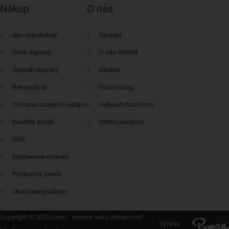
Nákup
O nás
Ako objednávať
Kontakt
Cena dopravy
O nás ORION
Spôsob dopravy
Kariéra
Reklamácia
Franchising
Ochrana osobných údajov
Velkoobchod Orion
Pravidla sútaží
Vnitřní předpisy
VOP
Nastavenie cookies
Pozáručný servis
Ukončené produkty
Copyright © 2026 Orion - tvoríme vašu domácnosť
Vytvoril