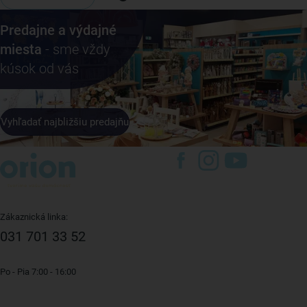
Predajne a výdajné
miesta
- sme vždy
kúsok od vás
Vyhľadať najbližšiu predajňu
Zákaznická linka:
031 701 33 52
Po - Pia 7:00 - 16:00