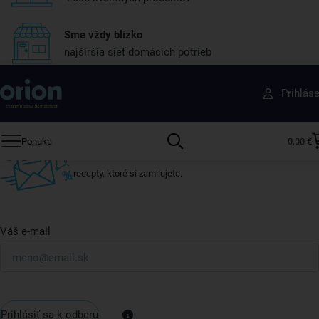
Sme vždy blízko
najširšia sieť domácich potrieb
Získajte rady, recepty a tipy na zľavy skôr ako
Prihlás
ktokoľvek iný
Prihláste sa k odberu nášho newslettera.
Ponuka
0,00 €
Vždy tu nájdete zaujímavé akcie, zľavy, nové produkty a
recepty, ktoré si zamilujete.
Váš e-mail
Prihlásiť sa k odberu