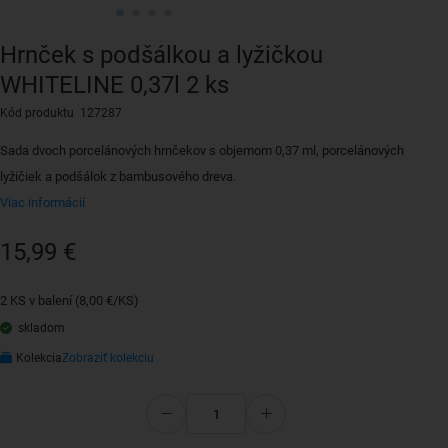
Hrnček s podšálkou a lyžičkou
WHITELINE 0,37l 2 ks
Kód produktu 127287
Sada dvoch porcelánových hrnčekov s objemom 0,37 ml, porcelánových
lyžičiek a podšálok z bambusového dreva.
Viac informácií
15,99 €
2 KS v balení (8,00 €/KS)
skladom
Kolekcia
Zobraziť kolekciu