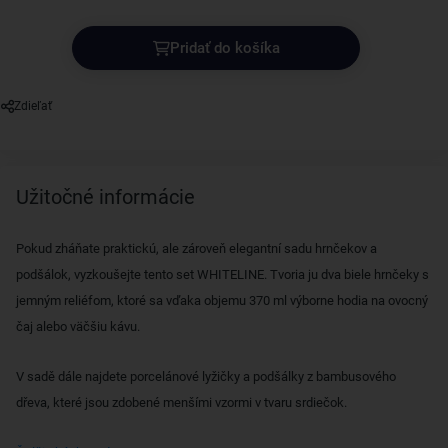
Pridať do košíka
Zdieľať
Užitočné informácie
Pokud zháňate praktickú, ale zároveň elegantní sadu hrnčekov a
podšálok, vyzkoušejte tento set WHITELINE.
Tvoria ju
dva biele hrnčeky s
jemným reliéfom,
ktoré sa vďaka objemu 370 ml výborne hodia na ovocný
čaj alebo väčšiu kávu.
V sadě dále najdete
porcelánové lyžičky a podšálky z bambusového
dřeva, které jsou zdobené menšími vzormi v tvaru srdiečok.