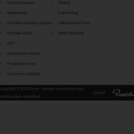
Spôsob dopravy
Kariéra
Reklamácia
Franchising
Ochrana osobných údajov
Velkoobchod Orion
Pravidla sútaží
Vnitřní předpisy
VOP
Nastavenie cookies
Pozáručný servis
Ukončené produkty
Copyright © 2026 Orion - tvoríme vašu domácnosť
Vytvoril
Všetky práva vyhradené