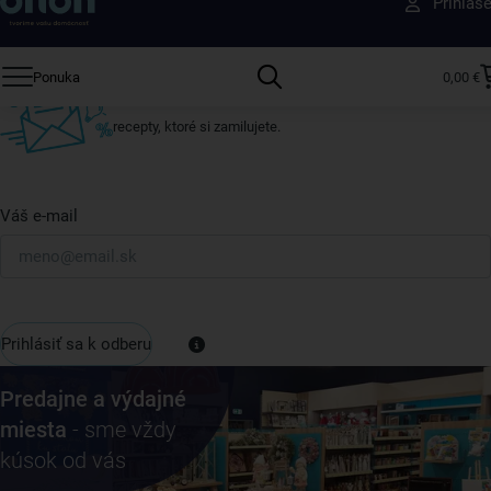
Prihlás
ktokoľvek iný
Prihláste sa k odberu nášho newslettera.
Ponuka
0,00 €
Vždy tu nájdete zaujímavé akcie, zľavy, nové produkty a
recepty, ktoré si zamilujete.
Váš e-mail
Prihlásiť sa k odberu
Predajne a výdajné
miesta
- sme vždy
kúsok od vás