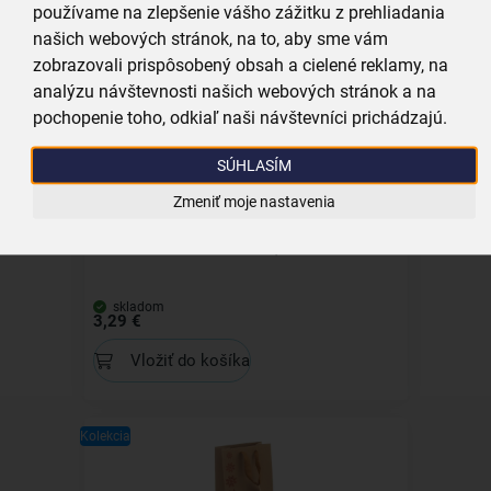
skladom
používame na zlepšenie vášho zážitku z prehliadania
3,59 €
našich webových stránok, na to, aby sme vám
Vložiť do košíka
zobrazovali prispôsobený obsah a cielené reklamy, na
analýzu návštevnosti našich webových stránok a na
pochopenie toho, odkiaľ naši návštevníci prichádzajú.
Kolekcia
SÚHLASÍM
Zmeniť moje nastavenia
Pohár na víno VLOČKA 0,35 l 1 ks
skladom
3,29 €
Vložiť do košíka
Kolekcia