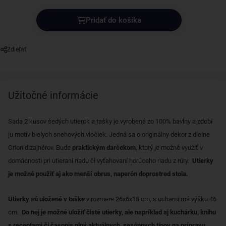
Pridať do košíka
Zdieľať
Užitočné informácie
Sada 2 kusov šedých utierok a tašky je vyrobená zo 100% bavlny a zdobí
ju motív bielych snehových vločiek. Jedná sa o originálny dekor z dielne
Orion dizajnérov. Bude
praktickým darčekom
, ktorý je možné využiť v
domácnosti pri utieraní riadu či vyťahovaní horúceho riadu z rúry.
Utierky
je možné použiť aj ako menší obrus, naperón doprostred stola.
Utierky sú uložené v taške
v rozmere 26x6x18 cm, s uchami má výšku 46
cm.
Do nej je možné uložiť čisté utierky, ale napríklad aj kuchárku, knihu
s receptami či časopis plný aktuálnych, sezónnych tipov na prípravu