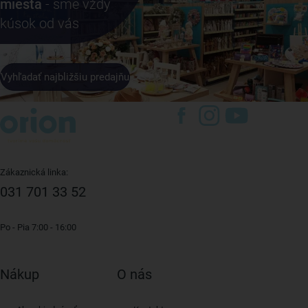
miesta
- sme vždy
kúsok od vás
Vyhľadať najbližšiu predajňu
Zákaznická linka:
031 701 33 52
Po - Pia 7:00 - 16:00
Nákup
O nás