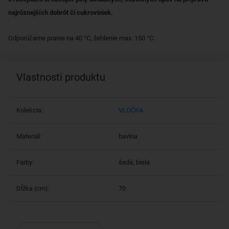
najrôznejších dobrôt či cukroviniek.
Odporúčame pranie na 40 °C, žehlenie max. 150 °C.
Vlastnosti produktu
Kolekcia:
VLOČKA
Materiál:
bavlna
Farby:
šedá, biela
Dĺžka (cm):
70