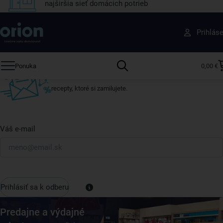
najširšia sieť domácich potrieb
Získajte rady, recepty a tipy na zľavy skôr ako
Prihlás
ktokoľvek iný
Prihláste sa k odberu nášho newslettera.
Ponuka
0,00 €
Vždy tu nájdete zaujímavé akcie, zľavy, nové produkty a
recepty, ktoré si zamilujete.
Váš e-mail
Prihlásiť sa k odberu
Predajne a výdajné