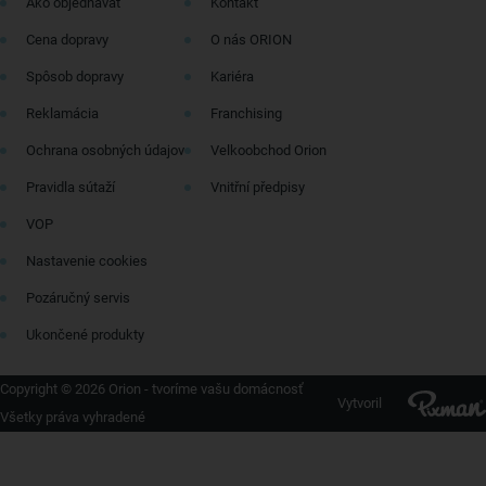
Ako objednávať
Kontakt
Cena dopravy
O nás ORION
Spôsob dopravy
Kariéra
Reklamácia
Franchising
Ochrana osobných údajov
Velkoobchod Orion
Pravidla sútaží
Vnitřní předpisy
VOP
Nastavenie cookies
Pozáručný servis
Ukončené produkty
Copyright © 2026 Orion - tvoríme vašu domácnosť
Vytvoril
Všetky práva vyhradené