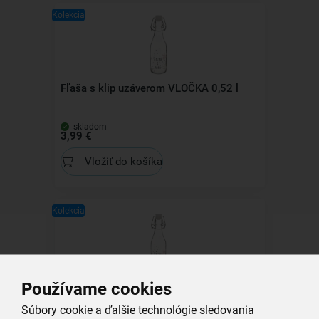
Kolekcia
Fľaša s klip uzáverom VLOČKA 0,52 l
skladom
3,99 €
Vložiť do košíka
Kolekcia
Fľaša s klip uzáverom VLOČKA 0,29 l
Používame cookies
Súbory cookie a ďalšie technológie sledovania