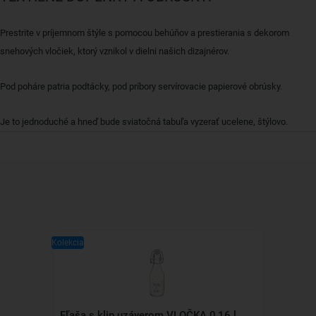
Prestrite v príjemnom štýle s pomocou behúňov a prestierania s dekorom
snehových vločiek, ktorý vznikol v dielni našich dizajnérov.
Pod poháre patria podtácky, pod príbory servírovacie papierové obrúsky.
Je to jednoduché a hneď bude sviatočná tabuľa vyzerať ucelene, štýlovo.
Kolekcia
Fľaša s klip uzáverom VLOČKA 0,16 l