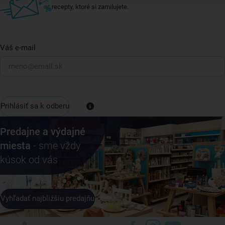
recepty, ktoré si zamilujete.
Váš e-mail
Prihlásiť sa k odberu
Predajne a výdajné
miesta
- sme vždy
kúsok od vás
Vyhľadať najbližšiu predajňu