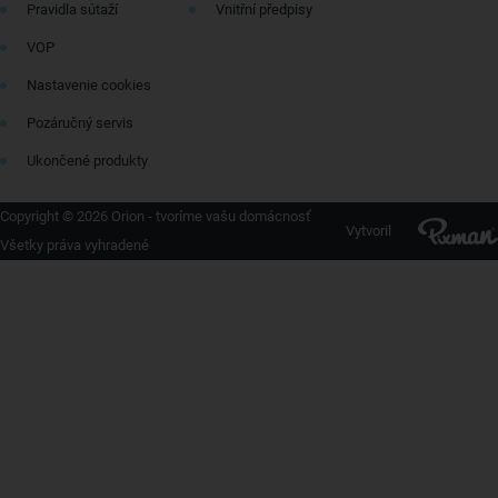
Pravidla sútaží
Vnitřní předpisy
VOP
Nastavenie cookies
Pozáručný servis
Ukončené produkty
Copyright © 2026 Orion - tvoríme vašu domácnosť
Vytvoril
Všetky práva vyhradené