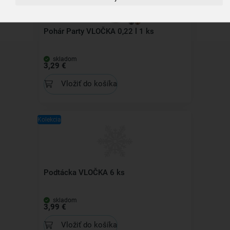
Pohár Party VLOČKA 0,22 l 1 ks
skladom
3,29 €
Vložiť do košíka
Kolekcia
Podtácka VLOČKA 6 ks
skladom
3,99 €
Vložiť do košíka