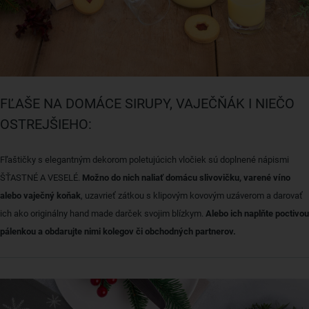
FĽAŠE NA DOMÁCE SIRUPY, VAJEČŇÁK I NIEČO
OSTREJŠIEHO:
Fľaštičky s elegantným dekorom poletujúcich vločiek sú doplnené nápismi
ŠŤASTNÉ A VESELÉ.
Možno do nich naliať domácu slivovičku, varené víno
alebo vaječný koňak
, uzavrieť zátkou s klipovým kovovým uzáverom a darovať
ich ako originálny hand made darček svojim blízkym.
Alebo ich naplňte poctivou
pálenkou a obdarujte nimi kolegov či obchodných partnerov.