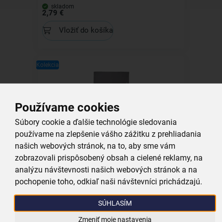
skladom
2,79 €
Vložiť do košíka
Kolekcia
Používame cookies
Prestieranie VLOČKA 35x25 cm
Súbory cookie a ďalšie technológie sledovania
používame na zlepšenie vášho zážitku z prehliadania
skladom
našich webových stránok, na to, aby sme vám
3,49 €
zobrazovali prispôsobený obsah a cielené reklamy, na
Vložiť do košíka
analýzu návštevnosti našich webových stránok a na
pochopenie toho, odkiaľ naši návštevníci prichádzajú.
Kolekcia
SÚHLASÍM
Zmeniť moje nastavenia