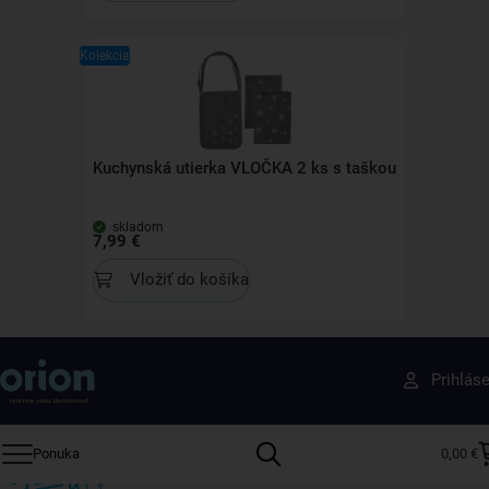
Kolekcia
Kuchynská utierka VLOČKA 2 ks s taškou
skladom
7,99 €
Vložiť do košíka
Získajte rady, recepty a tipy na zľavy skôr ako
Prihlás
ktokoľvek iný
Prihláste sa k odberu nášho newslettera.
Ponuka
0,00 €
Vždy tu nájdete zaujímavé akcie, zľavy, nové produkty a