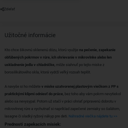
Zdieľať
Užitočné informácie
Kto chce šikovnú sklenenú dózu, ktorú využije
na pečenie, zapekanie
obľúbených pokrmov v rúre, ich ohrievanie v mikrovlnke alebo len
uskladnenie jedla v chladničke,
môže siahnuť po tejto miske z
borosilikátového skla, ktorá vydrží veľký rozsah teplôt.
A navyše si ho môžete
v miske uzatvorenej plastovým viečkom z PP s
praktickými klipmi odniesť do práce,
bez toho aby vám pokrm nevytiekol
alebo sa nevysypal. Potom už stačí v práci ohriať pripravenú dobrotu v
mikrovlnnej rúre a vychutnať si napríklad zapečené zemiaky so šalátom,
lasagne či sladký ryžový nákyp pre deti.
Náhradné viečka nájdete tu >>
Prednosti zapekacích misiek: