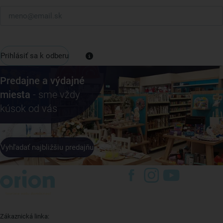
Prihlásiť sa k odberu
Predajne a výdajné
miesta
- sme vždy
kúsok od vás
Vyhľadať najbližšiu predajňu
Zákaznická linka: