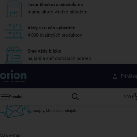
Tovar bleskovo odosielame
máme skoro všetko skladom
Vždy si u nás vyberiete
4 000 kvalitných produktov
Sme vždy blízko
najširšia sieť domácich potrieb
Získajte rady, recepty a tipy na zľavy skôr ako
Prihlás
ktokoľvek iný
Prihláste sa k odberu nášho newslettera.
Ponuka
0,00 €
Vždy tu nájdete zaujímavé akcie, zľavy, nové produkty a
recepty, ktoré si zamilujete.
Váš e-mail