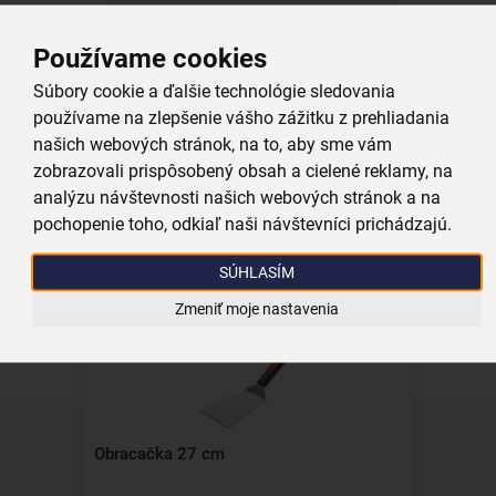
Používame cookies
Súbory cookie a ďalšie technológie sledovania
používame na zlepšenie vášho zážitku z prehliadania
našich webových stránok, na to, aby sme vám
Obracačka rovná 30 cm
zobrazovali prispôsobený obsah a cielené reklamy, na
analýzu návštevnosti našich webových stránok a na
skladom
pochopenie toho, odkiaľ naši návštevníci prichádzajú.
1,49 €
Vložiť do košíka
SÚHLASÍM
Zmeniť moje nastavenia
Obracačka 27 cm