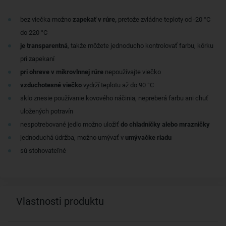
bez viečka možno
zapekať v rúre,
pretože zvládne teploty od -20 °C
do 220 °C
je transparentná
, takže môžete jednoducho kontrolovať farbu, kôrku
pri zapekaní
pri ohreve v mikrovlnnej rúre
nepoužívajte viečko
vzduchotesné viečko
vydrží teplotu až do 90 °C
sklo znesie používanie kovového náčinia, nepreberá farbu ani chuť
uložených potravín
nespotrebované jedlo možno uložiť
do chladničky alebo mrazničky
jednoduchá údržba, možno umývať v
umývačke riadu
sú stohovateľné
Vlastnosti produktu