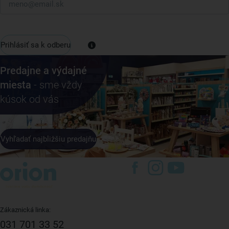
Prihlásiť sa k odberu
Predajne a výdajné
miesta
- sme vždy
kúsok od vás
Vyhľadať najbližšiu predajňu
Zákaznická linka:
031 701 33 52