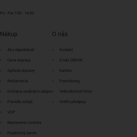
Po - Pia 7:00 - 16:00
Nákup
O nás
Ako objednávať
Kontakt
Cena dopravy
O nás ORION
Spôsob dopravy
Kariéra
Reklamácia
Franchising
Ochrana osobných údajov
Velkoobchod Orion
Pravidla sútaží
Vnitřní předpisy
VOP
Nastavenie cookies
Pozáručný servis