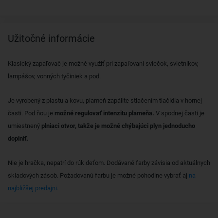
Užitočné informácie
Klasický zapaľovač je možné využiť pri zapaľovaní sviečok, svietnikov,
lampášov, vonných tyčiniek a pod.
Je vyrobený z plastu a kovu, plameň zapálite stlačením tlačidla v hornej
časti. Pod ňou je
možné regulovať intenzitu plameňa.
V spodnej časti je
umiestnený
plniaci otvor, takže je možné chýbajúci plyn jednoducho
doplniť.
Nie je hračka, nepatrí do rúk deťom. Dodávané farby závisia od aktuálnych
skladových zásob. Požadovanú farbu je možné pohodlne vybrať aj
na
najbližšej predajni.