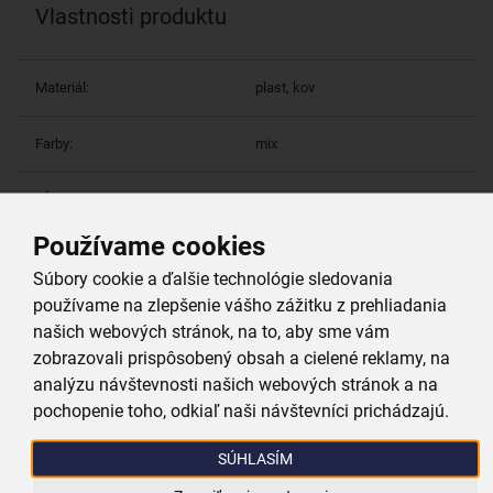
Vlastnosti produktu
Materiál:
plast, kov
Farby:
mix
Dĺžka (cm):
8,2
Používame cookies
Hmotnosť (g):
22
Súbory cookie a ďalšie technológie sledovania
používame na zlepšenie vášho zážitku z prehliadania
Prečo si vybrať práve nás
našich webových stránok, na to, aby sme vám
zobrazovali prispôsobený obsah a cielené reklamy, na
analýzu návštevnosti našich webových stránok a na
Doprava zadarmo
pochopenie toho, odkiaľ naši návštevníci prichádzajú.
Pri nákupe nad 39,99 €
SÚHLASÍM
Tovar bleskovo odosielame