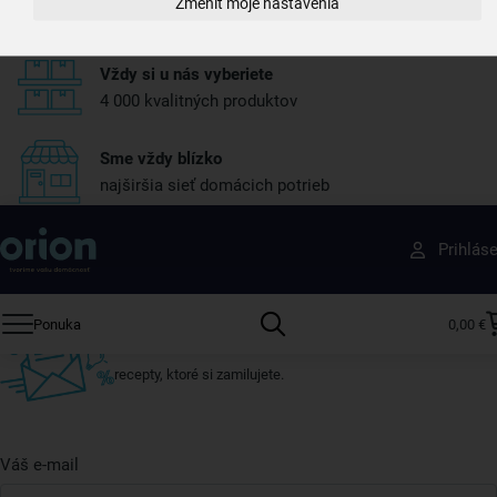
Zmeniť moje nastavenia
máme skoro všetko skladom
Vždy si u nás vyberiete
4 000 kvalitných produktov
Sme vždy blízko
najširšia sieť domácich potrieb
Získajte rady, recepty a tipy na zľavy skôr ako
Prihlás
ktokoľvek iný
Prihláste sa k odberu nášho newslettera.
Ponuka
0,00 €
Vždy tu nájdete zaujímavé akcie, zľavy, nové produkty a
recepty, ktoré si zamilujete.
Váš e-mail