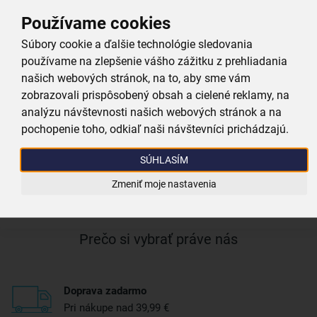
Používame cookies
Materiál:
nerezová oceľ
Súbory cookie a ďalšie technológie sledovania
používame na zlepšenie vášho zážitku z prehliadania
Farby:
oranžová
našich webových stránok, na to, aby sme vám
zobrazovali prispôsobený obsah a cielené reklamy, na
Výška (cm):
2
analýzu návštevnosti našich webových stránok a na
pochopenie toho, odkiaľ naši návštevníci prichádzajú.
Hmotnosť (g):
83
SÚHLASÍM
Zmeniť moje nastavenia
Viac parametrov
(4)
Prečo si vybrať práve nás
Doprava zadarmo
Pri nákupe nad 39,99 €