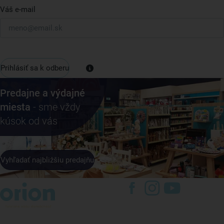
Váš e-mail
Prihlásiť sa k odberu
Predajne a výdajné
miesta
- sme vždy
kúsok od vás
Vyhľadať najbližšiu predajňu