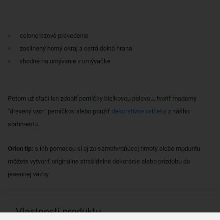
celonerezové prevedenie
zosilnený horný okraj a ostrá dolná hrana
vhodné na umývanie v umývačke
Potom už stačí len zdobiť perníčky bielkovou polevou, tvoriť moderný
"drevený vzor" perníčkov alebo použiť
dekoratívne valčeky
z nášho
sortimentu.
Orion tip:
s ich pomocou si aj zo samotvrdnúcej hmoty alebo moduritu
môžete vytvoriť originálne strašidelné dekorácie alebo prízdobu do
jesennej väzby.
Vlastnosti produktu