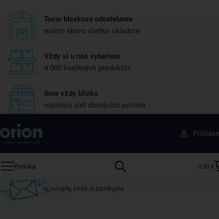
Tovar bleskovo odosielame
máme skoro všetko skladom
Vždy si u nás vyberiete
4 000 kvalitných produktov
Sme vždy blízko
najširšia sieť domácich potrieb
Získajte rady, recepty a tipy na zľavy skôr ako
Prihlás
ktokoľvek iný
Prihláste sa k odberu nášho newslettera.
Ponuka
0,00 €
Vždy tu nájdete zaujímavé akcie, zľavy, nové produkty a
recepty, ktoré si zamilujete.