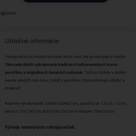
Zdieľať
Užitočné informácie
Vykrajovačky sú vhodné na rôzne druhy ciest, ale aj marcipán a fondán.
Táto sada uľahčí vykrajovanie tradičných halloweenskych tvarov
perníčkov a originálnych domácich sušienok.
Tých si môžete v období
jesene vykúzliť celú misu, zvlášť u perníčkov, ktoré potrebujú odležať a
zmäknúť.
Rozmery vykrajovačiek: klobúk 8,5x8x2 cm, pavučina pr. 7,5 cm, v. 2 cm,
tekvica 7,5x7,5x2 cm, duch 8,5x7,5x2 cm a netopier 10x4,5x2 cm.
Výhody nerezových vykrajovačiek: