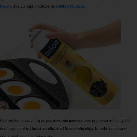
tvarov
, aké sú napr. v obľúbenej
kolekcii Marissa
.
Olej môžete používať aj na
postriekanie panvice
pred prípravou mäsa, rýb či
dusenej zeleniny.
Ušetríte veľkú časť klasického oleja
, ktorého cena sa v
súčasnosti šplhá veľmi vysoko.