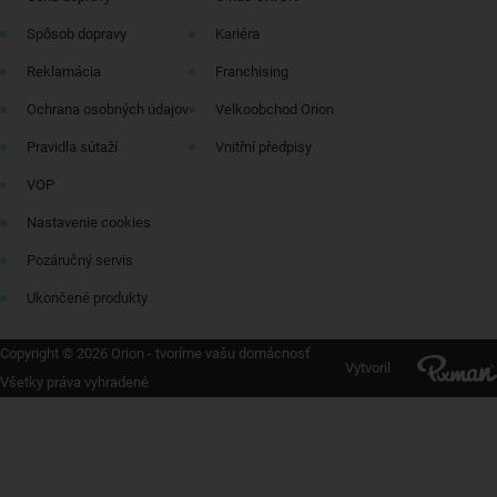
Spôsob dopravy
Kariéra
Reklamácia
Franchising
Ochrana osobných údajov
Velkoobchod Orion
Pravidla sútaží
Vnitřní předpisy
VOP
Nastavenie cookies
Pozáručný servis
Ukončené produkty
Copyright © 2026 Orion - tvoríme vašu domácnosť
Vytvoril
Všetky práva vyhradené