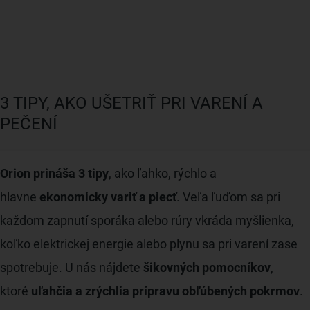
3 TIPY, AKO UŠETRIŤ PRI VARENÍ A
PEČENÍ
Orion prináša 3 tipy
, ako ľahko, rýchlo a
hlavne
ekonomicky variť a piecť
. Veľa ľuďom sa pri
každom zapnutí sporáka alebo rúry vkráda myšlienka,
koľko elektrickej energie alebo plynu sa pri varení zase
spotrebuje. U nás nájdete
šikovných pomocníkov
,
ktoré
uľahčia a zrýchlia prípravu obľúbených pokrmov
.