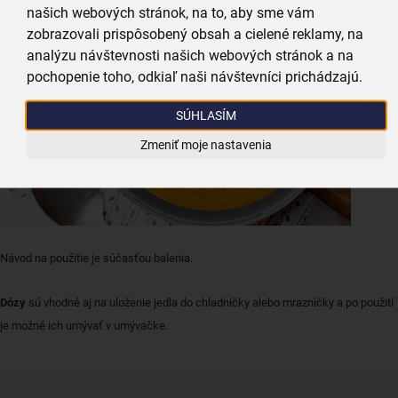
našich webových stránok, na to, aby sme vám
zobrazovali prispôsobený obsah a cielené reklamy, na
analýzu návštevnosti našich webových stránok a na
pochopenie toho, odkiaľ naši návštevníci prichádzajú.
SÚHLASÍM
Zmeniť moje nastavenia
Návod na použitie je súčasťou balenia.
Dózy
sú vhodné aj na uloženie jedla do chladničky alebo mrazničky a po použití
je možné ich umývať v umývačke.