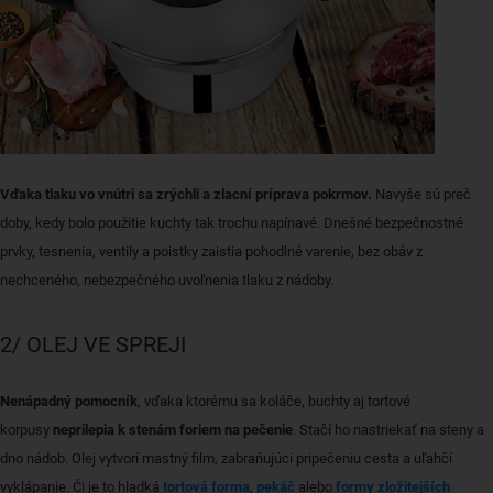
Vďaka tlaku vo vnútri sa zrýchli a zlacní príprava pokrmov.
Navyše sú preč
doby, kedy bolo použitie kuchty tak trochu napínavé. Dnešné bezpečnostné
prvky, tesnenia, ventily a poistky zaistia pohodlné varenie, bez obáv z
nechceného, ​​nebezpečného uvoľnenia tlaku z nádoby.
2/ OLEJ VE SPREJI
Nenápadný pomocník
, vďaka ktorému sa koláče, buchty aj tortové
korpusy
neprilepia k stenám foriem na pečenie
. Stačí ho nastriekať na steny a
dno nádob. Olej vytvorí mastný film, zabraňujúci pripečeniu cesta a uľahčí
vyklápanie. Či je to hladká
tortová forma
,
pekáč
alebo
formy zložitejších