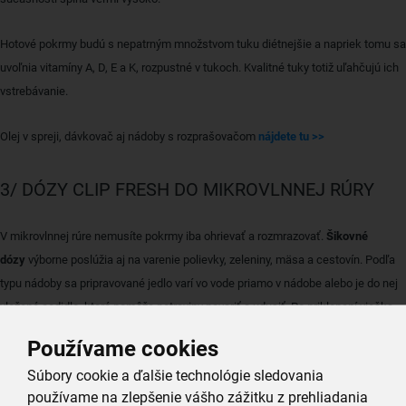
Hotové pokrmy budú s nepatrným množstvom tuku diétnejšie a napriek tomu sa
uvoľnia vitamíny A, D, E a K, rozpustné v tukoch. Kvalitné tuky totiž uľahčujú ich
vstrebávanie.
Olej v spreji, dávkovač aj nádoby s rozprašovačom
nájdete tu >>
3/ DÓZY CLIP FRESH DO MIKROVLNNEJ RÚRY
V mikrovlnnej rúre nemusíte pokrmy iba ohrievať a rozmrazovať.
Šikovné
dózy
výborne poslúžia aj na varenie polievky, zeleniny, mäsa a cestovín. Podľa
typu nádoby sa pripravované jedlo varí vo vode priamo v nádobe alebo je do nej
vložené cedidlo, ktoré pomôže potraviny povariť a udusiť. Po priklopení viečka
stačí povoliť ventil a umiestniť všetko do mikrovlnnej rúry.
Používame cookies
Súbory cookie a ďalšie technológie sledovania
používame na zlepšenie vášho zážitku z prehliadania