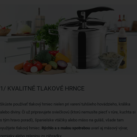
1/ KVALITNÉ TLAKOVÉ HRNCE
Skúste používať tlakový hrniec nielen pri varení tuhšieho hovädzieho, králika
alebo diviny. Či už pripravujete sviečkovú (ktorú nemusíte piecť v rúre, kuchta si
s tým hravo poradí), španielske vtáčiky alebo mäso na guláš, všade tam
využijete tlakový hrniec.
Rýchlo a s malou spotrebou
uvarí aj mäsový vývar,
zemiaky alebo zeleninu zo záhradky.