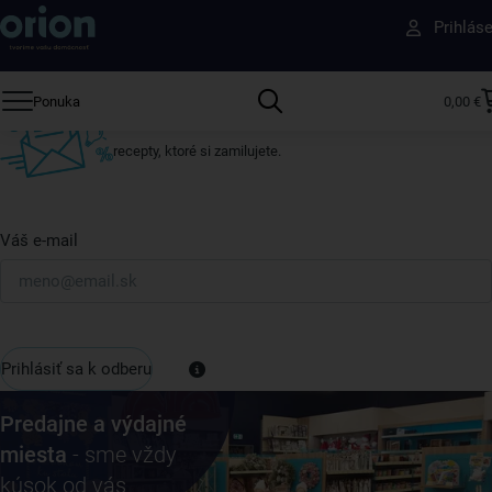
Získajte rady, recepty a tipy na zľavy skôr ako
Prihlás
ktokoľvek iný
Prihláste sa k odberu nášho newslettera.
Ponuka
0,00 €
Vždy tu nájdete zaujímavé akcie, zľavy, nové produkty a
recepty, ktoré si zamilujete.
Váš e-mail
Prihlásiť sa k odberu
Predajne a výdajné
miesta
- sme vždy
kúsok od vás