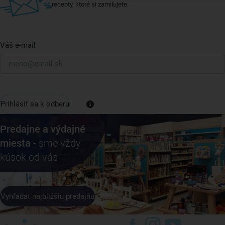
recepty, ktoré si zamilujete.
Váš e-mail
Prihlásiť sa k odberu
Predajne a výdajné
miesta
- sme vždy
kúsok od vás
Vyhľadať najbližšiu predajňu