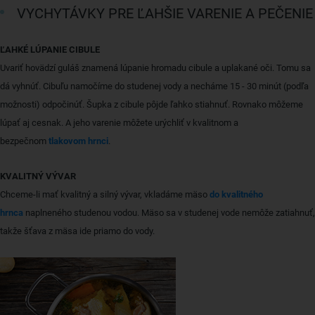
VYCHYTÁVKY PRE ĽAHŠIE VARENIE A PEČENIE
ĽAHKÉ LÚPANIE CIBULE
Uvariť hovädzí guláš znamená lúpanie hromadu cibule a uplakané oči. Tomu sa
dá vyhnúť. Cibuľu namočíme do studenej vody a necháme 15 - 30 minút (podľa
možnosti) odpočinúť. Šupka z cibule pôjde ľahko stiahnuť. Rovnako môžeme
lúpať aj cesnak. A jeho varenie môžete urýchliť v kvalitnom a
bezpečnom
tlakovom hrnci
.
KVALITNÝ VÝVAR
Chceme-li mať kvalitný a silný vývar, vkladáme mäso
do kvalitného
hrnca
naplneného studenou vodou. Mäso sa v studenej vode nemôže zatiahnuť,
takže šťava z mäsa ide priamo do vody.