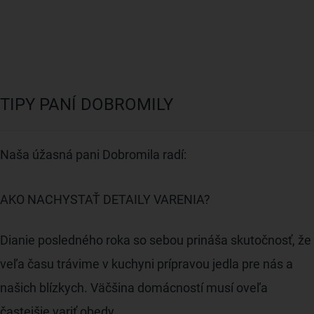
TIPY PANÍ DOBROMILY
Naša úžasná pani Dobromila radí:
AKO NACHYSTAŤ DETAILY VARENIA?
Dianie posledného roka so sebou prináša skutočnosť, že
veľa času trávime v kuchyni prípravou jedla pre nás a
našich blízkych. Väčšina domácností musí oveľa
častejšie variť obedy.