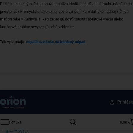
Pridali ste sa k tým, čo sa snažia poctivo triediť odpad? Je to trochu náročné na
priestor že? Premýšľate, ako to najlepšie vyriešiť, kam dať aké nádoby? Či ich
mať pri ruke v kuchyni, aj keď zaberajú dosť miesta? Igelitové vrecia alebo
kartónové krabice nevyzerajú príliš vzhľadne.
Tak vyskúšajte
odpadkové koše na triedený odpad
.
Získajte rady, recepty a tipy na zľavy skôr ako
Prihlás
ktokoľvek iný
Prihláste sa k odberu nášho newslettera.
Ponuka
0,00 €
Vždy tu nájdete zaujímavé akcie, zľavy, nové produkty a