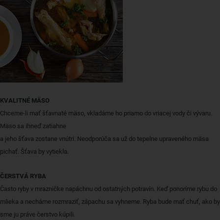
KVALITNÉ MÄSO
Chceme-li mať šťavnaté mäso, vkladáme ho priamo do vriacej vody či vývaru.
Mäso sa ihneď zatiahne
a jeho šťava zostane vnútri. Neodporúča sa už do tepelne upraveného mäsa
pichať. Šťava by vytiekla.
ČERSTVÁ RYBA
Často ryby v mrazničke napáchnu od ostatných potravín. Keď ponoríme rybu do
mlieka a necháme rozmraziť, zápachu sa vyhneme. Ryba bude mať chuť, ako by
sme ju práve čerstvo kúpili.