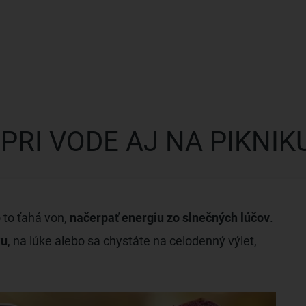
PRI VODE AJ NA PIKNIK
o to ťahá von,
načerpať energiu zo slnečných lúčov
.
ku
, na lúke alebo sa chystáte na celodenný výlet,