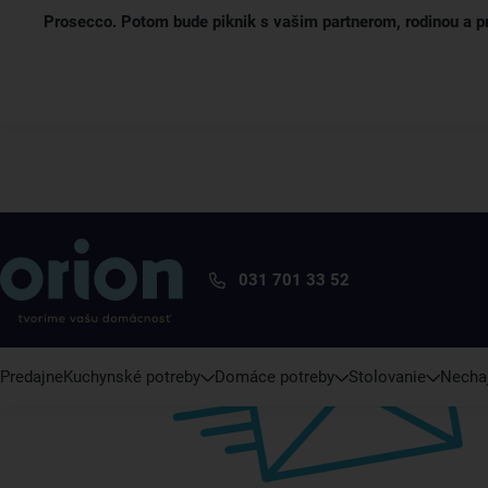
Prosecco. Potom bude piknik s vašim partnerom, rodinou a p
031 701 33 52
Predajne
Kuchynské potreby
Domáce potreby
Stolovanie
Nechaj