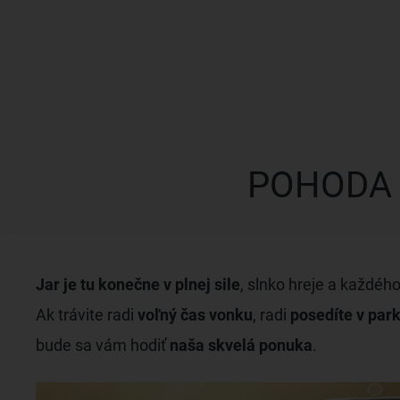
POHODA 
Jar je tu konečne v plnej sile
, slnko hreje a každéh
Ak trávite radi
voľný čas vonku
, radi
posedíte v par
bude sa vám hodiť
naša skvelá ponuka
.