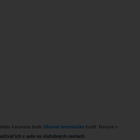
e alebo karavane bude
šikovná termotaška
hodiť. Navyše v
oužívať ich v aute na služobných cestách
.