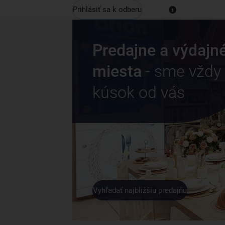
Prihlásiť sa k odberu
Predajne a výdajn
miesta
- sme vždy
kúsok od vás
Vyhľadať najbližšiu predajňu