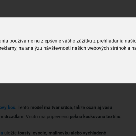
bnej ceste autom
, kedy si na čerpacej stanici kúpite
u tak dlhšie chladnú, ako keby ležala voľne na sedadle
vania používame na zlepšenie vášho zážitku z prehliadania naš
reklamy, na analýzu návštevnosti našich webových stránok a na
 zaprášilo, tieto štýlové pruhované termotašky
nájdete v
lebo
siahnite po novinkách v sekcii TERMOTAŠKY >>
kový kôš
. Tento
model má tvar srdca
, takže
očarí aj vašu
om držadlám
. Vnútri má pripevnenú
peknú kockovanú textíliu
.
ša
uložte
toasty, ovocie, malinovku alebo vychladené