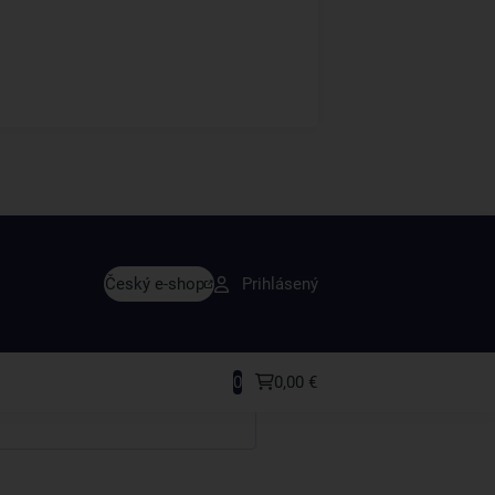
avy skôr ako ktokoľvek iný
Český e-shop
Prihlásený
rodukty a recepty, ktoré si zamilujete.
0
0,00 €