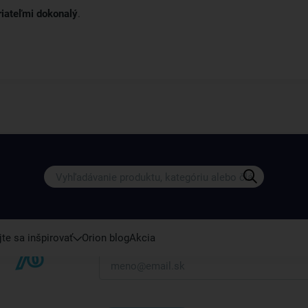
riateľmi dokonalý
.
Získajte rady, recepty a tipy na zľ
Prihláste sa k odberu nášho newslettera.
Vždy tu nájdete zaujímavé akcie, zľavy, nové p
te sa inšpirovať
Orion blog
Akcia
Váš e-mail