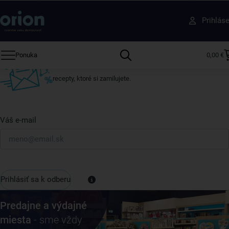
Získajte rady, recepty a tipy na zľavy skôr ako
Prihlás
ktokoľvek iný
Prihláste sa k odberu nášho newslettera.
Ponuka
0,00 €
Vždy tu nájdete zaujímavé akcie, zľavy, nové produkty a
recepty, ktoré si zamilujete.
Váš e-mail
Prihlásiť sa k odberu
Predajne a výdajné
miesta
- sme vždy