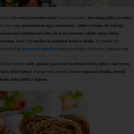
Časť tohto
ovocia je možné uložiť
. Často sa hovorí:
„Nemiešaj jablká a hrušky“
,
čo má svoje
opodstatnenie aj pri uskladnení
.
Jablká a hrušky by mali byť
skladované oddelene od seba, ale aj od zemiakov, cibule, repya ďalšej
zeleniny.
Majú totiž
tendenciu natiahnuť arómu z okolia
. Je vhodné ich
uskladniť do
drevených debničiek
alebo plastových do pivnice, stopkou hore.
Ďalšie môžete
sušiť, zavárať, pasírovať na detské výživy alebo z nich rovno
niečo dobré upiecť
. Domácnosť prevonia
čerstvo upečená štrúdľa, linecký
koláč alebo jablká v župane
.