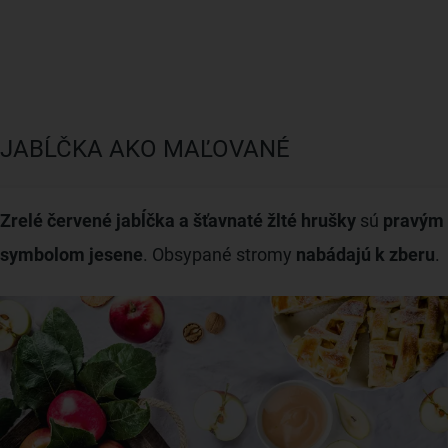
JABĹČKA AKO MAĽOVANÉ
Zrelé červené jabĺčka a šťavnaté žlté hrušky
sú
pravým
symbolom jesene
. Obsypané stromy
nabádajú k zberu
.