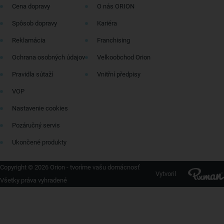
Cena dopravy
O nás ORION
Spôsob dopravy
Kariéra
Reklamácia
Franchising
Ochrana osobných údajov
Velkoobchod Orion
Pravidla sútaží
Vnitřní předpisy
VOP
Nastavenie cookies
Pozáručný servis
Ukončené produkty
Copyright © 2026 Orion - tvoríme vašu domácnosť
Vytvoril
Všetky práva vyhradené