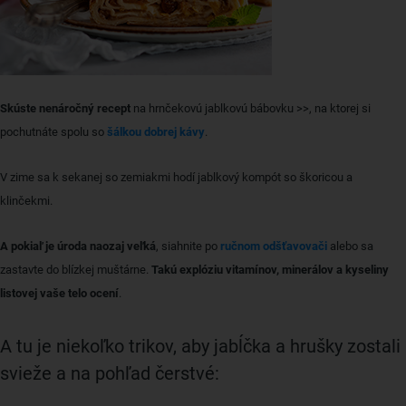
Skúste nenáročný recept
na hrnčekovú jablkovú bábovku >>, na ktorej si
pochutnáte spolu so
šálkou dobrej kávy
.
V zime sa k sekanej so zemiakmi hodí jablkový kompót so škoricou a
klinčekmi.
A pokiaľ je úroda naozaj veľká
, siahnite po
ručnom odšťavovači
alebo sa
zastavte do blízkej muštárne.
Takú explóziu vitamínov, minerálov a kyseliny
listovej vaše telo ocení
.
A tu je niekoľko trikov, aby jabĺčka a hrušky zostali
svieže a na pohľad čerstvé: