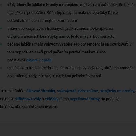
vždy zberajte jablká a hrušky so stopkou
, správnu zrelosť spoznáte tak, že
s jabĺčkom pootočíte o 90°,
stopka by sa mala od vetvičky ľahko
oddeliť
alebo ich odlamujte smerom hore
tmavnutie krájaných, strúhaných jabĺk zamedzí pokvapkaniu
citrónom
alebo ich
bez šupky namočte do misy s trochou octu
pečené jabĺčka majú vplyvom vysokej teploty tendenciu sa scvrkávať
, v
tom prípade ich stačí
pred pečením potrieť maslom alebo
postriekať
olejom v spreji
ak sú jablká trochu scvrknuté, nemusíte ich vyhadzovať,
stačí ich namočiť
do studenej vody, z ktorej si natiahnú potrebnú vlhkosť
Tak ak hľadáte
šikovné škrabky
,
vykrajovač jadrovníkov
,
strojčeky na orechy
,
nelepivé
silikónové vály
a
valčeky
alebo
nepriľnavé formy
na pečenie
koláčov,
ste na správnom mieste
.