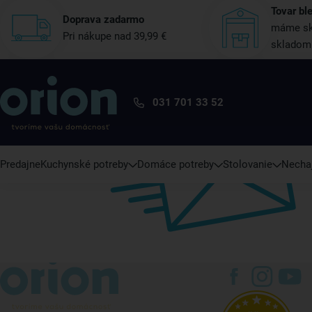
Tovar bl
Doprava zadarmo
máme sk
Pri nákupe nad 39,99 €
skladom
031 701 33 52
Predajne
Kuchynské potreby
Domáce potreby
Stolovanie
Nechaj