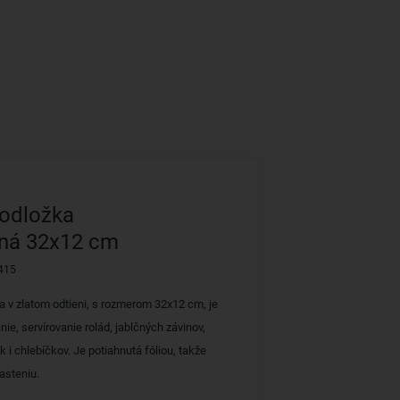
podložka
nná 32x12 cm
415
a v zlatom odtieni, s rozmerom 32x12 cm, je
ie, servírovanie rolád, jablčných závinov,
 i chlebíčkov. Je potiahnutá fóliou, takže
asteniu.