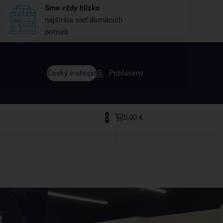
Sme vždy blízko
najširšia sieť domácich
potrieb
avy skôr ako ktokoľvek iný
Český e-shop
Prihlásený
rodukty a recepty, ktoré si zamilujete.
0
0,00 €
é