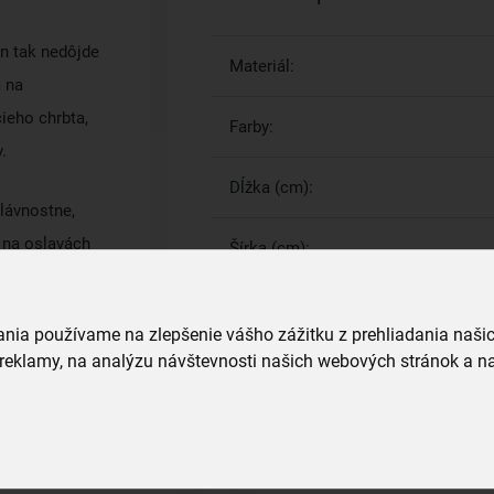
en tak nedôjde
Materiál:
 na
ieho chrbta,
Farby:
.
Dĺžka (cm):
slávnostne,
v na oslavách
Šírka (cm):
vania používame na zlepšenie vášho zážitku z prehliadania naš
Viac parametrov
(4)
reklamy, na analýzu návštevnosti našich webových stránok a na
Prečo si vybrať práve nás