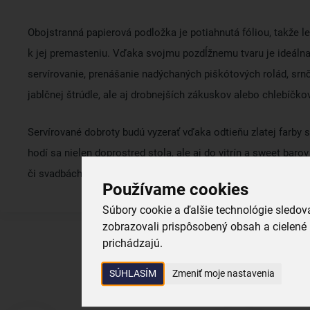
Obojstranná papierová podložka je
potiahnutá fóliou
, takže l
k jej premasteniu.
Vďaka svojmu pozdĺžnemu tvaru je ideálna
servírovanie, prenášanie nadýchaných piškótových rolád, srnč
jablčnej štrúdle, ale aj drobnejších zákuskov alebo chlebíčkov
Servírované dobroty budú vyzerať vďaka odtieňu zlatej farby 
hodí sa nielen doprostred stola, ale aj do vitrín a sweet baro
či svadbách.
Používame cookies
Súbory cookie a ďalšie technológie sledo
zobrazovali prispôsobený obsah a cielené 
prichádzajú.
SÚHLASÍM
Zmeniť moje nastavenia