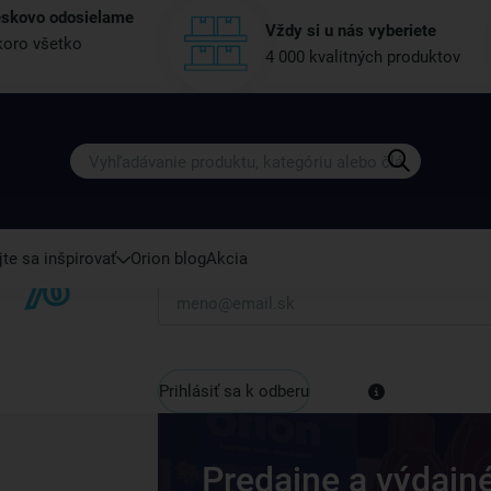
eskovo odosielame
Vždy si u nás vyberiete
oro všetko
4 000 kvalitných produktov
Získajte rady, recepty a tipy na zľ
Prihláste sa k odberu nášho newslettera.
Vždy tu nájdete zaujímavé akcie, zľavy, nové p
te sa inšpirovať
Orion blog
Akcia
Váš e-mail
Prihlásiť sa k odberu
Predajne a výdajn