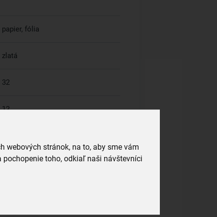
papier, fólia
zlatá
32
12
ich webových stránok, na to, aby sme vám
 pochopenie toho, odkiaľ naši návštevníci