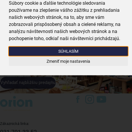
Súbory cookie a ďalšie technológie sledovania
používame na zlepšenie vášho zážitku z prehliadania
našich webových stránok, na to, aby sme vám
zobrazovali prispôsobený obsah a cielené reklamy, na
Prihlásiť sa k odberu
analýzu návštevnosti našich webových stránok a na
pochopenie toho, odkiaľ naši návštevníci prichádzajú.
Predajne a výdajné
miesta
- sme vždy
SÚHLASÍM
kúsok od vás
Zmeniť moje nastavenia
Vyhľadať najbližšiu predajňu
Zákaznická linka:
031 701 33 52