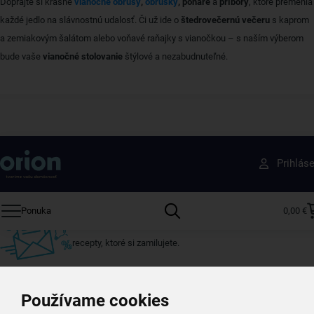
Doprajte si krásne
vianočné obrusy
,
obrúsky
, poháre
a
príbory
, ktoré premenia
každé jedlo na slávnostnú udalosť. Či už ide o
štedrovečernú večeru
s kaprom
a zemiakovým šalátom alebo voňavé raňajky s vianočkou – s naším výberom
bude vaše
vianočné stolovanie
štýlové a nezabudnuteľné.
Získajte rady, recepty a tipy na zľavy skôr ako
Prihlás
ktokoľvek iný
Prihláste sa k odberu nášho newslettera.
Ponuka
0,00 €
Vždy tu nájdete zaujímavé akcie, zľavy, nové produkty a
recepty, ktoré si zamilujete.
Používame cookies
Váš e-mail